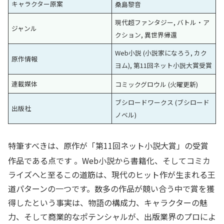
キャラクター原案
桑島黎音
現代超ファンタジー, バトル・ア
ジャンル
クション, 異世界帰還
Web小説 (小説家になろう, カク
原作情報
ヨム), 第11回ネット小説大賞受賞
連載媒体
コミックグロウル (火曜更新)
ブシロードワークス (ブシロード
出版社
ノベル)
特筆すべきは、原作が「第11回ネット小説大賞」の受賞
作品である点です
。Web小説から書籍化、そしてコミカ
ライズへと至るこの道筋は、現代のヒット作が生まれる王
道パターンの一つです。数多の作品が競い合う中で賞を獲
得したという事実は、物語の構成力、キャラクターの魅
力、そして商業的なポテンシャルが、出版業界のプロによ