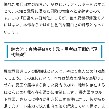
慣れた現代日本の風景が、夏樹というフィルターを通すこ
とで、未知と驚異に満ちた冒険の舞台へと変貌するので
す。この「日常の非日常化」こそが、他の異世界帰還モノ
にはない、本作ならではの独創的な面白さの源泉となって
います
。
魅力②：爽快感MAX！元・勇者の圧倒的“現
代無双”
異世界帰還モノの醍醐味といえば、やはり主人公の無双劇
でしょう。その点において、本作は読者の期待を裏切りま
せん。魔王や魔神すら倒した夏樹の力は、地球に存在する
ほとんどの神秘存在を遥かに凌駕します
。暴力団やカル
ト教団、さらには神々が引き起こす事件に対し、彼が持ち
帰ったチート能力で快刀乱麻の如く解決していく様は、ま