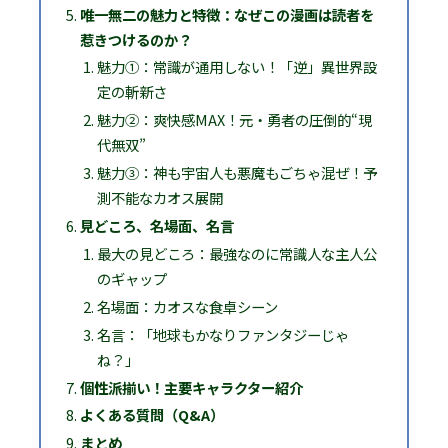
唯一無二の魅力と特徴：なぜこの漫画は読者を
惹きつけるのか？
魅力①：常識が通用しない！「逆」異世界設
定の斬新さ
魅力②：爽快感MAX！元・勇者の圧倒的“現
代無双”
魅力③：神も宇宙人も悪魔もごちゃ混ぜ！予
測不能なカオス展開
見どころ、名場面、名言
最大の見どころ：最強なのに常識人な主人公
のギャップ
名場面：カオスな食卓シーン
名言：「地球もかなりファンタジーじゃ
ね？」
個性派揃い！主要キャラクター紹介
よくある質問（Q&A）
まとめ