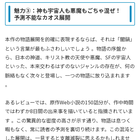
魅力③：神も宇宙人も悪魔もごちゃ混ぜ！
予測不能なカオス展開
本作の物語展開を的確に表現するならば、それは「闇鍋」
という言葉が最もふさわしいでしょう
。物語の序盤か
ら、日本の神道、キリスト教の天使や悪魔、SFの宇宙人
といった、本来交わるはずのないジャンルの存在が、何の
脈絡もなく次々と登場し、一つの物語に放り込まれます
。
あるレビューでは、原作Web小説の150話分が、作中時間
ではわずか8日間の出来事を描いていると指摘されていま
す
。この驚異的な密度の高さが示す通り、物語は息つく
暇もなく、常に読者の予測を裏切り続けます。この混沌と
した展開は、一見すると支離滅裂に思えるかもしれませ