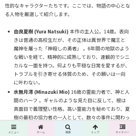
性的なキャラクターたちです。ここでは、物語の中心とな
る人物を厳選して紹介します。
由良夏樹 (Yura Natsuki)
本作の主人公。14歳。表向
きは普通の高校生だが、その正体は異世界で魔王と
魔神を屠った「神殺しの勇者」 。6年間の地獄のよう
な戦いを経て、精神的に成熟しており、達観的でシニ
カルな一面を持つ。何よりも平穏な日常を愛するが、
トラブルを引き寄せる体質のため、その願いは一向
に叶わない。
水無月澪 (Minazuki Mio)
16歳の霊能力者で、神と人
間のハーフ 。ギャルのような見た目に反して、根は
真面目で義理堅い性格。高い霊能力を秘めており、夏
樹の最初の協力者の一人として、数々の事件に関わっ
ていくことになる。
メニュー
ホーム
検索
トップ
サイドバー
ジャック (Jack)
地球に婚前旅行に来ていた異星人