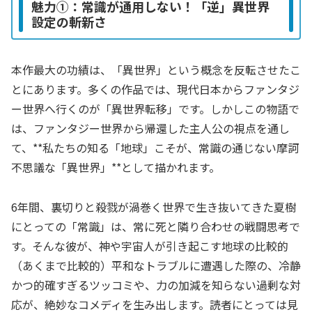
魅力①：常識が通用しない！「逆」異世界
設定の斬新さ
本作最大の功績は、「異世界」という概念を反転させたこ
とにあります。多くの作品では、現代日本からファンタジ
ー世界へ行くのが「異世界転移」です。しかしこの物語で
は、ファンタジー世界から帰還した主人公の視点を通し
て、**私たちの知る「地球」こそが、常識の通じない摩訶
不思議な「異世界」**として描かれます。
6年間、裏切りと殺戮が渦巻く世界で生き抜いてきた夏樹
にとっての「常識」は、常に死と隣り合わせの戦闘思考で
す。そんな彼が、神や宇宙人が引き起こす地球の比較的
（あくまで比較的）平和なトラブルに遭遇した際の、冷静
かつ的確すぎるツッコミや、力の加減を知らない過剰な対
応が、絶妙なコメディを生み出します。読者にとっては見