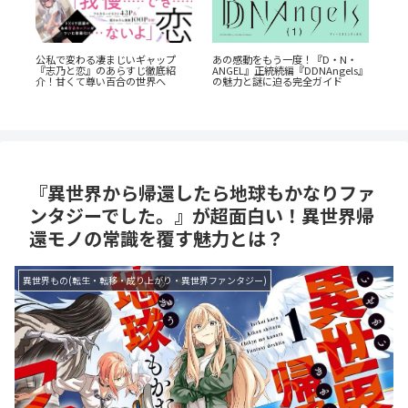
《6
・
『斜陽に恋う』憧れの先輩が恋し
『群脳教室』の魅力を徹底解説！
岳
s』
たのは「弟の彼氏」だった…？切
教室が脳だらけ？衝撃サスペンス
介
なすぎる青春BL
を今すぐ読むべき5つの理由
『異世界から帰還したら地球もかなりファ
ンタジーでした。』が超面白い！異世界帰
還モノの常識を覆す魅力とは？
異世界もの(転生・転移・成り上がり・異世界ファンタジー)