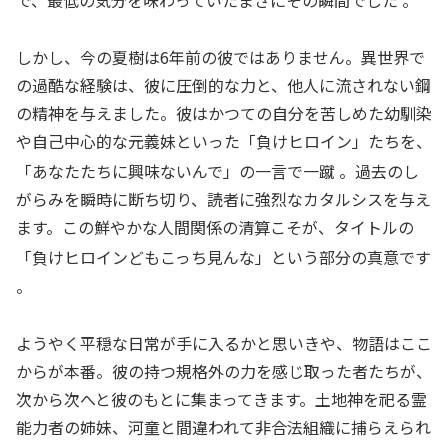
で、最低の気分を味わっていたまさにその瞬間でした
。
しかし、今の夏樹は6年前の彼ではありません。異世界で
の過酷な経験は、彼に圧倒的な力と、他人に流されない鋼
の精神を与えました。彼はかつての自分を苦しめた幼馴染
や自己中心的な元義妹といった「負けヒロイン」たちを、
「あなたたちに興味ないんで」の一言で一蹴
。過去のし
がらみを瞬時に断ち切り、読者に強烈なカタルシスを与え
ます。この鮮やかな人間関係の清算こそが、タイトルの
「負けヒロインどもこっち見んな」という部分の真意です
。
ようやく平穏な日常が手に入るかと思いきや、物語はここ
からが本番。彼の持つ規格外の力を感じ取った者たちが、
次から次へと彼のもとに集まってきます。土地神を祀る霊
能力者の姉妹、河童と間違われて非合法組織に捕らえられ