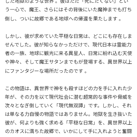
した地獄のような世界
。彼はただ「死にたくない」とい
う一心で、魔王、さらにはその背後にいた魔神までも打ち
倒し、ついに故郷である地球への帰還を果たします
。
しかし、彼が求めていた平穏な日常は、どこにも存在しま
せんでした。彼が知らなかっただけで、現代日本は霊能力
者の一族、地球に観光に来る異星人、日常に紛れ込む天使
や神々、そして魔王サタンまでもが登場する、異世界以上
にファンタジーな場所だったのです
。
この物語は、異世界で神をも殺すほどの力を手に入れた少
年が、その力を以て現代社会に潜む超常的な事件や脅威を
次々となぎ倒していく「現代無双譚」です。しかし、それ
は単なる力自慢の物語ではありません。地獄を生き抜いた
彼が、何よりも強く求める「平穏な日常」を、異世界以上
のカオスに満ちた故郷で、いかにして手に入れようと奮闘