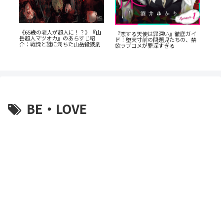
《65歳の老人が超人に！？》『山
た
『恋する天使は罪深い』徹底ガイ
岳超人マツオカ』のあらすじ紹
渦
ド！堕天寸前の問題児たちの、禁
『
介：戦慄と謎に満ちた山岳殺戮劇
と
欲ラブコメが罪深すぎる
解
生
BE・LOVE