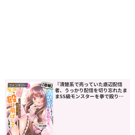
『清楚系で売っていた底辺配信
ファンタジー
者、うっかり配信を切り忘れたま
まSS級モンスターを拳で殴り飛
ばしてしまう』清楚系（物理）配
信者が爆誕！