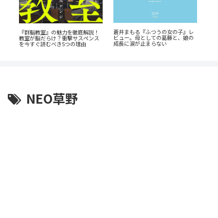
『幼
た
蒼井まもる『ふつうの女の子』レ
『群脳教室』の魅力を徹底解説！
奥に
渦
ビュー。母としての葛藤と、娘の
教室が脳だらけ？衝撃サスペンス
剖
と
成長に涙が止まらない
を今すぐ読むべき5つの理由
NEO草野