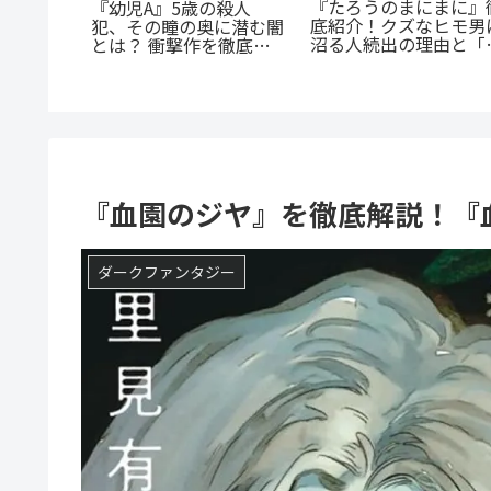
『たろうのまにまに』
『幼児A』5歳の殺人
魅力を徹
底紹介！クズなヒモ男
犯、その瞳の奥に潜む闇
脳だら
沼る人続出の理由と「
とは？ 衝撃作を徹底解
ンスを今
にまに」の意味とは？
剖
つの理由
『血園のジヤ』を徹底解説！『
ダークファンタジー