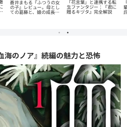
徹
「花言葉」と連携する転
蒼井まもる『ふつうの女
に
生ファンタジー：『君に
の子』レビュー。母とし
ま
贈るキヅタ』完全解説
ての葛藤と、娘の成長に
涙が止まらない
血海のノア』続編の魅力と恐怖