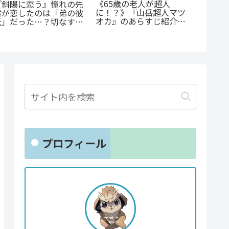
公私で
《65歳の老人が超人
『斜陽に恋う』憧れの先
ャップ
に！？》『山岳超人マツ
輩が恋したのは「弟の彼
らすじ
オカ』のあらすじ紹介：
氏」だった…？切なすぎ
尊い百
戦慄と謎に満ちた山岳殺
る青春BL
戮劇
プロフィール