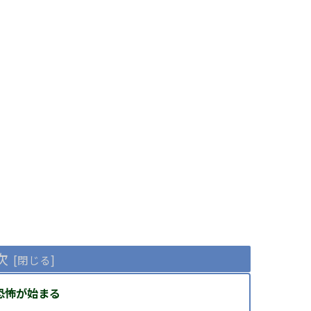
次
恐怖が始まる