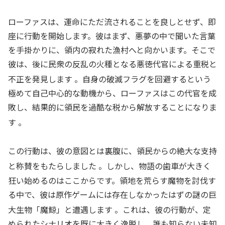
ローファスは、運命にただ流されることを良しとせず、即
座に行動を開始します。彼はまず、悪夢の中で聞いた言葉
を手掛かりに、領内の寂れた漁村へと向かいます。そこで
彼は、後に民衆の反乱の火種となる悪徳代官による重税と
不正を発見します
。自身の破滅フラグを回避するという
極めて自己中心的な動機から、ローファスはこの代官を成
敗し、結果的に領民を過酷な税から解放することになりま
す
。
この行動は、彼の意図とは裏腹に、領民からの絶大な支持
と称賛をもたらしました
。しかし、物語の歯車が大きく
狂い始めるのはここからです。領地を荒らす魔物を討伐す
る中で、彼は原作ゲームには存在しなかったはずの謎の巨
大生物「魔鯨」と遭遇します
。これは、彼の行動が、定
められたシナリオを既に大きく逸脱し、誰も知らない未知