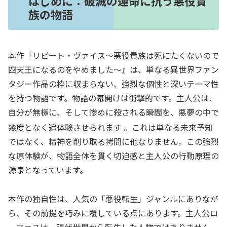
はじめに：破滅の運命に抗う悪役貴
族の物語
本作『リピート・ヴァイス～悪役貴族は死にたくないので
四天王になるのをやめました～』は、単なる異世界ファン
タジー作品の枠に収まらない、強烈な個性と深いテーマ性
を持つ物語です。物語の幕開けは衝撃的です。主人公は、
自分が無様に、そして惨めに殺される瞬間を、悪夢の中で
幾度となく追体験させられます
。これは単なる未来予知
ではなく、精神を削り取る拷問に他なりません。この強烈
な原体験が、物語全体を貫く切迫感と主人公の行動原理の
源泉となっています。
本作の独自性は、人気の「悪役転生」ジャンルにありなが
ら、その前提を巧みに覆している点にあります。主人公ロ
ーファスは、現代世界から転生した人物ではありません。