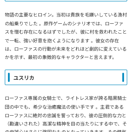
物語の主要なヒロイン。当初は貴族を毛嫌いしている漁村
の船乗りでした
。原作ゲームのシナリオでは、ローファ
スを憎む存在になるはずでしたが、彼に村を救われたこと
で一転、強い好意を抱くようになります
。彼女の存在
は、ローファスの行動が未来をどれほど劇的に変えている
かを示す、最初の象徴的なキャラクターと言えます。
ユスリカ
ローファス専属の女騎士で、ライトレス家が誇る暗黒騎士
団の中でも、希少な治癒魔法の使い手です
。主君である
ローファスに絶対の忠誠を誓っており、彼の圧倒的な力と
（勘違いされた）高潔な精神を目の当たりにする中で、そ
の忠誠心はさらに強固なものとなっていきます。その健気