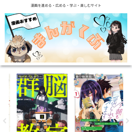
漫画を進める・広める・学ぶ・楽しむサイト
サバイバルホラー
乗り物(車両)
い