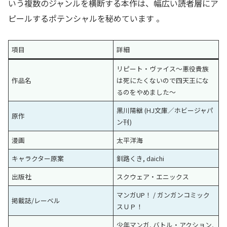
いう複数のジャンルを横断する本作は、幅広い読者層にア
ピールするポテンシャルを秘めています
。
項目
詳細
リピート・ヴァイス～悪役貴族
作品名
は死にたくないので四天王にな
るのをやめました～
黒川陽継 (HJ文庫／ホビージャパ
原作
ン刊)
漫画
太平洋海
キャラクター原案
釧路くき, daichi
出版社
スクウェア・エニックス
マンガUP！ / ガンガンコミック
掲載誌/レーベル
スＵＰ！
少年マンガ, バトル・アクション,