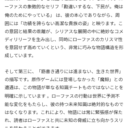
ーファスの象徴的なセリフ「勘違いするな、下民が。俺は
俺のためにやっている」
は、彼の本心でありながら、周
囲には「功績を誇らない高潔な貴族の姿」と映ります。こ
の意図と結果の乖離が、シリアスな展開の中に絶妙なコメ
ディリリーフを生み出し、同時にローファスのカリスマ性
を意図せず高めていくという、非常に巧みな物語構造を形
成しています。
そして第三に、「筋書き通りには進まない、生きた世界」
の描写です。原作ゲームには登場しなかった「魔鯨」との
遭遇は、この物語が単なる知識チートものではないことを
明確に示しています
。ローファスの行動は世界に予測不
能な変化をもたらし、彼の持つ未来知識は絶対的なもので
はなくなります。これにより、物語には常に緊張感が保た
れ、読者はローファスと共に未知の脅威に立ち向かうスリ
ルを味わうことができます。