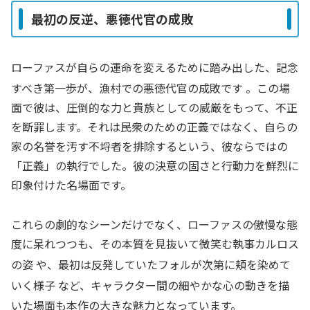
最初の反逆、悪徳代官の成敗
ローファスが自らの運命を変えるために踏み出した、記念
すべき第一歩が、漁村での悪徳代官の成敗です
。この場
面で彼は、圧倒的な力と貴族としての威厳をもって、不正
を断罪します。それは民衆のための正義ではなく、自らの
家の名誉を汚す不埒者を排除するという、彼ならではの
「正義」の執行でした。彼の決意の固さと行動力を鮮烈に
印象付けた名場面です。
これらの劇的なシーンだけでなく、ローファスの傲慢な態
度に呆れつつも、その本質を見抜いて微笑む執事カルロス
の姿
や、最初は反発していたフォルが次第に頬を染めて
いく様子
など、キャラクター間の細やかな心の動きを描
いた場面も本作の大きな魅力となっています。