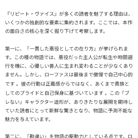
『リピート・ヴァイス』が多くの読者を魅了する理由は、
いくつかの独創的な要素に集約されます。ここでは、本作
の面白さの核心を深く掘り下げて考察します。
第一に、「一貫した悪役としての在り方」が挙げられま
す。この種の物語では、悪役だった主人公が転生や時間遡
行を機に、心優しい善人に生まれ変わることが少なくあり
ません。しかし、ローファスは最後まで傲慢で自己中心的
です
。彼の行動は正義感からではなく、あくまで貴族と
してのプライドと自己保身に基づいています
。この「ブ
レない」キャラクター造形が、ありきたりな展開を期待し
ていた読者にとって新鮮な驚きとなり、物語に予測不能な
魅力を与えています。
第二に、「勘違い」を物語の駆動力としている点です。ロ