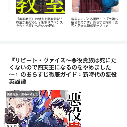
瞳の
電車まるごと応援団！？『今朝も
『
『群脳教室』の魅力を徹底解説！
底解
揺られてます』あらすじ紹介！乗
ん
教室が脳だらけ？衝撃サスペンス
客と見守る新感覚ラブコメ
の
を今すぐ読むべき5つの理由
『リピート・ヴァイス～悪役貴族は死にた
くないので四天王になるのをやめました
～』のあらすじ徹底ガイド：新時代の悪役
英雄譚
悪役転生・悪役令嬢もの