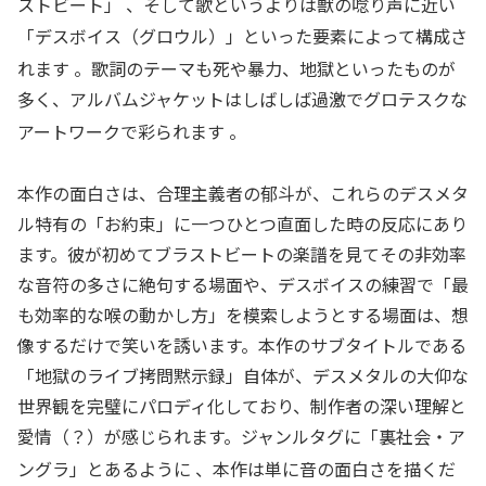
ストビート」
、そして歌というよりは獣の唸り声に近い
「デスボイス（グロウル）」といった要素によって構成さ
れます
。歌詞のテーマも死や暴力、地獄といったものが
多く、アルバムジャケットはしばしば過激でグロテスクな
アートワークで彩られます
。
本作の面白さは、合理主義者の郁斗が、これらのデスメタ
ル特有の「お約束」に一つひとつ直面した時の反応にあり
ます。彼が初めてブラストビートの楽譜を見てその非効率
な音符の多さに絶句する場面や、デスボイスの練習で「最
も効率的な喉の動かし方」を模索しようとする場面は、想
像するだけで笑いを誘います。本作のサブタイトルである
「地獄のライブ拷問黙示録」自体が、デスメタルの大仰な
世界観を完璧にパロディ化しており、制作者の深い理解と
愛情（？）が感じられます。ジャンルタグに「裏社会・ア
ングラ」とあるように
、本作は単に音の面白さを描くだ