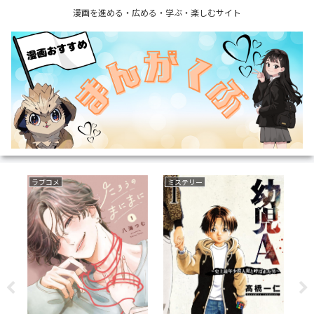
漫画を進める・広める・学ぶ・楽しむサイト
サスペンス
ファンタジー
ボ