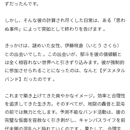
ずだったんです。
しかし、そんな彼の計算され尽くした日常は、ある「思わ
ぬ事件」によって突如として終わりを告げます
。
きっかけは、謎めいた女性、伊藤咲倉（いとう さくら）
との出会いでした
。この出会いが、郁斗を彼の価値観と
は全く相容れない世界へと引きずり込みます。彼が強制的
に参加させられることになったのは、なんと【デスメタル
バンド】だったのです
。
これまで築き上げてきた爽やかなイメージ。効率と合理性
を追求してきた生き方。そのすべてが、地獄の轟音と混沌
の前では無力と化します。予測不能なバンド活動は、彼の
完璧な仮面を容赦なく引き剥がし、キャンパスライフを前
代未聞の混乱へと陥れていくのです
。果たして、合理主