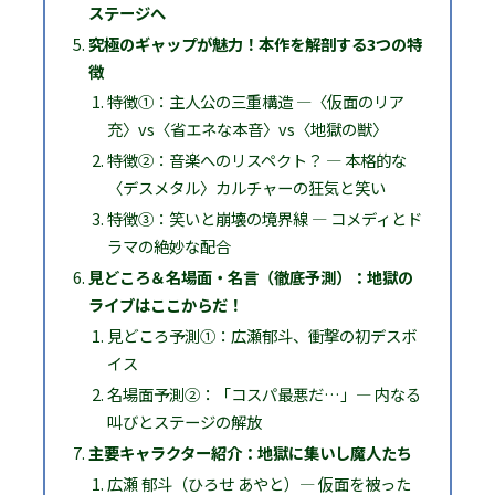
ステージへ
究極のギャップが魅力！本作を解剖する3つの特
徴
特徴①：主人公の三重構造 ―〈仮面のリア
充〉vs〈省エネな本音〉vs〈地獄の獣〉
特徴②：音楽へのリスペクト？ ― 本格的な
〈デスメタル〉カルチャーの狂気と笑い
特徴③：笑いと崩壊の境界線 ― コメディとド
ラマの絶妙な配合
見どころ＆名場面・名言（徹底予測）：地獄の
ライブはここからだ！
見どころ予測①：広瀬郁斗、衝撃の初デスボ
イス
名場面予測②：「コスパ最悪だ…」― 内なる
叫びとステージの解放
主要キャラクター紹介：地獄に集いし魔人たち
広瀬 郁斗（ひろせ あやと）― 仮面を被った