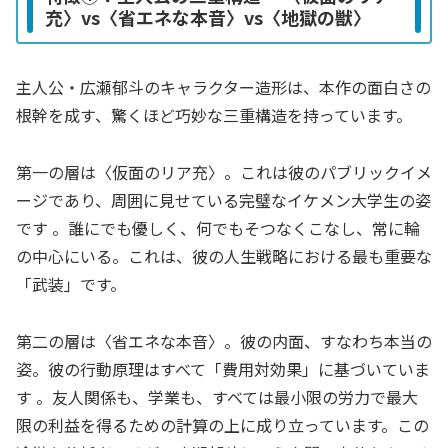
充〉vs〈省エネな本音〉vs〈地獄の獣〉
主人公・広瀬郁斗のキャラクター造形は、本作の面白さの
根幹を成す、驚くほど巧妙な三重構造を持っています。
第一の層は〈仮面のリア充〉。これは彼のパブリックイメ
ージであり、周囲に見せている完璧なイケメン大学生の姿
です 。誰にでも優しく、何でもそつなくこなし、常に輪
の中心にいる。これは、彼の人生戦略における最も重要な
「武装」です。
第二の層は〈省エネな本音〉。彼の内面、すなわち本当の
姿。彼の行動原理はすべて「費用対効果」に基づいていま
す 。友人関係も、学業も、すべては最小限の労力で最大
限の利益を得るための計算の上に成り立っています。この