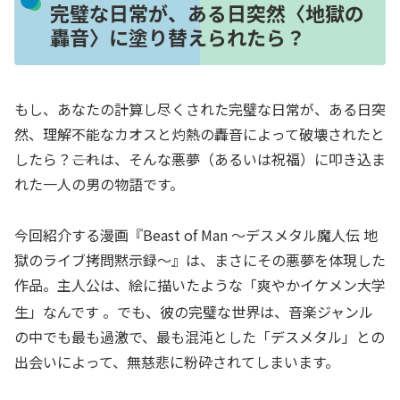
完璧な日常が、ある日突然〈地獄の
轟音〉に塗り替えられたら？
もし、あなたの計算し尽くされた完璧な日常が、ある日突
然、理解不能なカオスと灼熱の轟音によって破壊されたと
したら？――これは、そんな悪夢（あるいは祝福）に叩き込ま
れた一人の男の物語です。
今回紹介する漫画『Beast of Man 〜デスメタル魔人伝 地
獄のライブ拷問黙示録〜』は、まさにその悪夢を体現した
作品。主人公は、絵に描いたような「爽やかイケメン大学
生」なんです
。でも、彼の完璧な世界は、音楽ジャンル
の中でも最も過激で、最も混沌とした「デスメタル」との
出会いによって、無慈悲に粉砕されてしまいます。