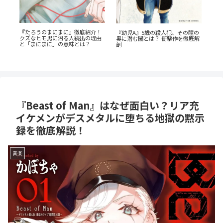
瞳の
『オサナナジミとカノジョと』た
『捕虜英雄』完全解説！最底辺か
底解
だの三角関係じゃない、秘密が渦
ら駆け上がる至高のカタルシス
『
巻くセクシーサスペンスの魅力と
解
は？
生
『Beast of Man』はなぜ面白い？リア充
イケメンがデスメタルに堕ちる地獄の黙示
録を徹底解説！
音楽