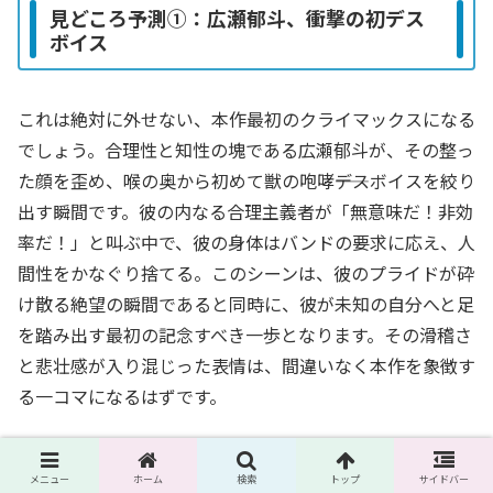
見どころ予測①：広瀬郁斗、衝撃の初デス
ボイス
これは絶対に外せない、本作最初のクライマックスになる
でしょう。合理性と知性の塊である広瀬郁斗が、その整っ
た顔を歪め、喉の奥から初めて獣の咆哮――デスボイスを絞り
出す瞬間です。彼の内なる合理主義者が「無意味だ！非効
率だ！」と叫ぶ中で、彼の身体はバンドの要求に応え、人
間性をかなぐり捨てる。このシーンは、彼のプライドが砕
け散る絶望の瞬間であると同時に、彼が未知の自分へと足
を踏み出す最初の記念すべき一歩となります。その滑稽さ
と悲壮感が入り混じった表情は、間違いなく本作を象徴す
る一コマになるはずです。
名場面予測②：「コスパ最悪だ…」― 内な
メニュー
ホーム
検索
トップ
サイドバー