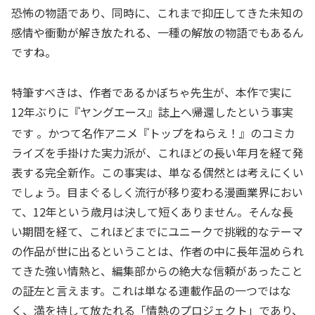
恐怖の物語であり、同時に、これまで抑圧してきた未知の
感情や衝動が解き放たれる、一種の解放の物語でもあるん
ですね。
特筆すべきは、作者であるかぼちゃ先生が、本作で実に
12年ぶりに『ヤングエース』誌上へ帰還したという事実
です
。かつて名作アニメ『トップをねらえ！』のコミカ
ライズを手掛けた実力派が、これほどの長い年月を経て発
表する完全新作。この事実は、単なる偶然とは考えにくい
でしょう。目まぐるしく流行が移り変わる漫画業界におい
て、12年という歳月は決して短くありません。そんな長
い期間を経て、これほどまでにユニークで挑戦的なテーマ
の作品が世に出るということは、作者の中に長年温められ
てきた強い情熱と、編集部からの絶大な信頼があったこと
の証左と言えます。これは単なる連載作品の一つではな
く、満を持して放たれる「情熱のプロジェクト」であり、