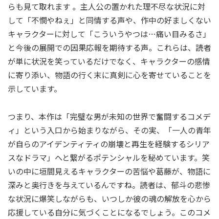
らも見て取れます
。主人公の置かれた理不尽な状況に対
して「不憫やねぇ」と同情する声や、作中の好ましくない
キャラクターに対して「こういうやつは…痛い目みるさ」
と今後の展開での因果応報を期待する声。これらは、読者
が単に状況を笑っているだけでなく、キャラクターの感情
に寄り添い、物語の行く末に真剣に心を寄せていることを
示しています。
つまり、本作は「完璧な男が未知の世界で奮闘するコメデ
ィ」という入口から始まりながら、その実、「一人の青年
が自らのアイデンティティの崩壊と再生を経験するシリア
スなドラマ」へと繋がるポテンシャルを秘めています。笑
いの中に垣間見えるキャラクターの苦悩や葛藤が、物語に
深みと奥行きを与えているんですね。読者は、郁斗の悲惨
な状況に爆笑しながらも、いつしか彼の魂の解放を心から
応援している自分に気づくことになるでしょう。このコメ