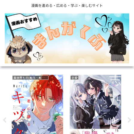
漫画を進める・広める・学ぶ・楽しむサイト
復讐
ファンタジー
フ