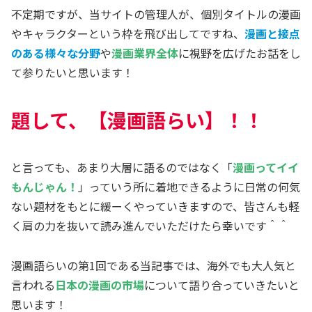
不定期ですが、当サイトの管理人が、個別タイトルの漫画
やキャラクターという枠を飛び出してですね、
漫画と接点
のある様々な分野
や
漫画業界全体
に視野を広げたお話をし
て参りたいと思います！
題して、【漫画語らい】
！！
と言っても、あまり大層に語るのではなく「
漫画ってイイ
もんじゃん！
」っていう所に着地できるように日常の何気
ない題材をもとに緩ーくやっていきますので、皆さんも軽
く肩の力を抜いて読み進んでいただけたら幸いです＾＾
漫画語らいの第1回である当記事では、海外でも大人気と
言われる
日本の漫画の市場
について語り合っていきたいと
思います！