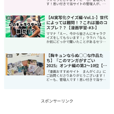
す！思い付きで当サイトの管理人が、個
別タイトルの漫画やキャラクターという
枠を飛び出し、漫画と接点のある様々な
分野や漫画業界全体に視野を広げてお送
【AI実写化クイズ編-Vol.1-】世代
雑談
りさせていただきます、題...
によっては難問！？これは誰のコ
スプレ？？【漫画学習-#3-】
ママナ「えー、今から皆さんにキャラク
イズをしてもらいます！」ララハ「なん
か前にどっかで聞いたことがあるセリフ
なんだけどー！」ガク「改まって言わな
くても、イエスノークイズならいつでも
受けて立つぞ！」ママナ「今回は味変し
【胸キュンならぬ○○な作品た
雑談
ます！」キョーカ「あらあ...
ち】『このマンガがすごい
2025』オンナ編の第2～10位【漫
画語らい-#8-】
『漫画おすすめサイト まんがくぶ』に
ご訪問くださりありがとうございます！
どーも、管理人です！思い付きで当サイ
トの管理人が、個別タイトルの漫画やキ
ャラクターという枠を飛び出し、漫画と
接点のある様々な分野や漫画業界全体に
視野を広げてお送りさせて...
スポンサーリンク