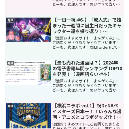
どーも、管理人です！思い付きで当サイ
トの管理人が、個別タイトルの漫画やキ
ャラクターという枠を飛び出し、漫画と
接点のある様々な分野や漫画業界全体に
【一日一祝-#6-】「成人式」で始
雑談
視野を広げてお送りさせて...
まった一週間に誕生日だったキャ
ラクター達を振り返り！
(2025/1/13～1/19)
『漫画おすすめサイト まんがくぶ』に
ご訪問くださりありがとうございます！
どーも、管理人です！X(旧Twitter)にて毎
日キャラクターの誕生日を祝してポスト
しております、題して、【一日一祝】(い
ちにちいっしゅく)！！今回は振り返りの
【最も売れた漫画は？】2024年
雑談
6回目で...
の電子書籍年間ランキングTOP10
を発表！【漫画語らい-#4-】
『漫画おすすめサイト まんがくぶ』に
ご訪問くださりありがとうございます！
どーも、管理人です！思い付きで当サイ
トの管理人が、個別タイトルの漫画やキ
ャラクターという枠を飛び出し、漫画と
接点のある様々な分野や漫画業界全体に
【横浜コラボ vol.1】祝DeNAベ
雑談
視野を広げてお送りさせて...
イスターズ日本一！！いろんな漫
画・アニメとコラボグッズ化！！
【漫画語らい‐#3‐】
漫画おすすめサイトにご訪問くださりあ
りがとうございます！どーも、管理人で