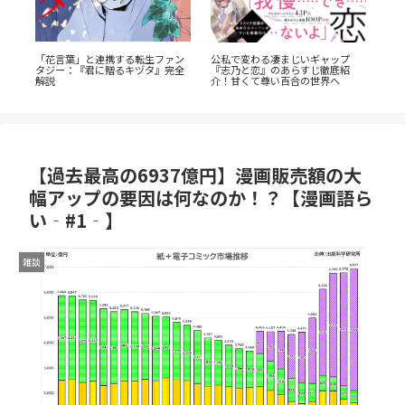
《65歳の老人が超人に！？》『山
『捕虜英雄』完全解説！最底辺か
あの
岳超人マツオカ』のあらすじ紹
ら駆け上がる至高のカタルシス
AN
介：戦慄と謎に満ちた山岳殺戮劇
の
【過去最高の6937億円】漫画販売額の大
幅アップの要因は何なのか！？【漫画語ら
い‐#1‐】
雑談