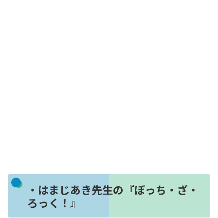
・はまじあき先生の『ぼっち・ざ・
ろっく！』