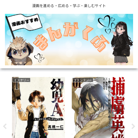
漫画を進める・広める・学ぶ・楽しむサイト
ミステリー
ファンタジー
フ