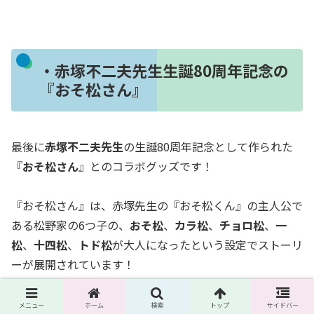
・赤塚不二夫先生生誕80周年記念の
『おそ松さん』
最後に
赤塚不二夫先生
の生誕80周年記念として作られた
『
おそ松さん
』とのコラボグッズです！
『おそ松さん』は、赤塚先生の『おそ松くん』の主人公で
ある松野家の6つ子の、
おそ松
、
カラ松
、
チョロ松
、
一
松
、
十四松
、
トド松
が大人になったという設定でストーリ
ーが展開されています！
おそ松さんとのコラボグッズですが、調べてみたら今回の
メニュー
ホーム
検索
トップ
サイドバー