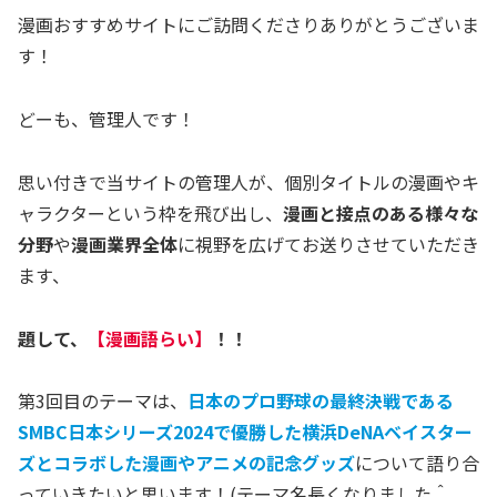
漫画おすすめサイトにご訪問くださりありがとうございま
す！
どーも、管理人です！
思い付きで当サイトの管理人が、個別タイトルの漫画やキ
ャラクターという枠を飛び出し、
漫画と接点のある様々な
分野
や
漫画業界全体
に視野を広げてお送りさせていただき
ます、
題して、
【漫画語らい】
！！
第3回目のテーマは、
日本のプロ野球の最終決戦である
SMBC日本シリーズ2024で優勝した横浜DeNAベイスター
ズとコラボした漫画やアニメの記念グッズ
について語り合
っていきたいと思います！(テーマ名長くなりました＾