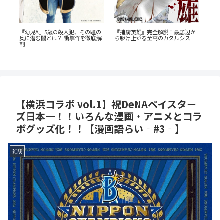
『幼児A』5歳の殺人犯、その瞳の
『捕虜英雄』完全解説！最底辺か
あの
イ
奥に潜む闇とは？ 衝撃作を徹底解
ら駆け上がる至高のカタルシス
AN
禁
剖
の
【横浜コラボ vol.1】祝DeNAベイスター
ズ日本一！！いろんな漫画・アニメとコラ
ボグッズ化！！【漫画語らい‐#3‐】
雑談