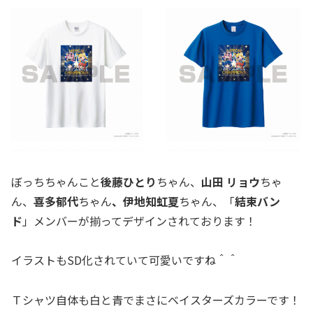
ぼっちちゃんこと
後藤ひとり
ちゃん、
山田 リョウ
ちゃ
ん、
喜多郁代
ちゃん
、
伊地知虹夏
ちゃん、「
結束バン
ド
」メンバーが揃ってデザインされております！
イラストもSD化されていて可愛いですね＾＾
Ｔシャツ自体も白と青でまさにベイスターズカラーです！