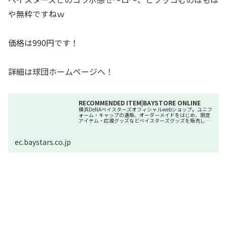
や無粋ですねｗ
価格は990円です！
詳細は球団ホームページへ！
RECOMMENDED ITEM|BAYSTORE ONLINE
横浜DeNAベイスターズオフィシャルwebショップ。ユニフ
ォーム・キャップの通販、オーダーメイドをはじめ、限定
アイテム・応援グッズなどベイスターズグッズを販売して
います。ココでしか手に入らないアイテムも多数。
ec.baystars.co.jp