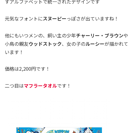
すアルファベットで統一されたデザインです＾＾
元気なフォントに
スヌーピー
っぽさが出ていますね！
他にもいつメンの、飼い主の少年
チャーリー・ブラウン
や
小鳥の親友
ウッドストック
、女の子の
ルーシー
が描かれて
います！
価格は2,200円です！
二つ目は
マフラータオル
です！