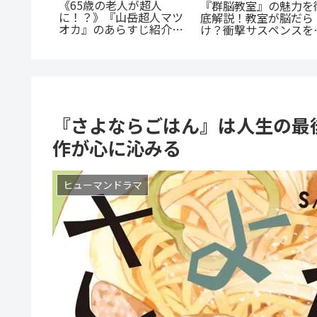
『幼児A』5歳の殺人
とカノジ
あの感動をもう一度！
犯、その瞳の奥に潜む闇
角関係じ
『D・N・ANGEL』正
とは？ 衝撃作を徹底解
渦巻くセ
続編『DDNAngels』の
剖
スの魅力
魅力と謎に迫る完全ガ
ド
『さよならごはん』は人生の最
作が心に沁みる
ヒューマンドラマ