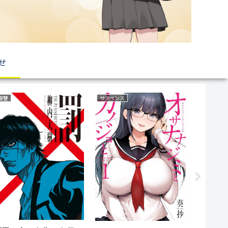
せ
育児・子育て
野球
復讐