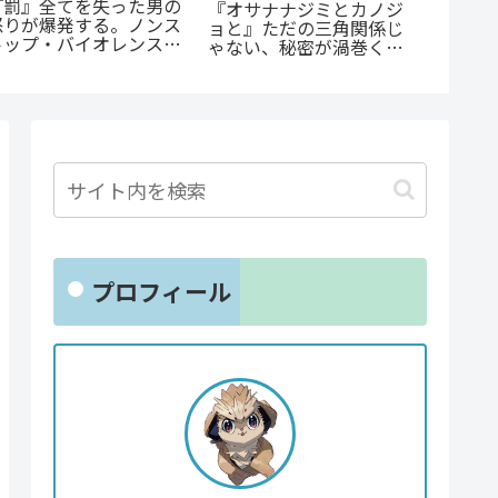
《65歳
蒼井まもる『ふつうの女
『斜陽に恋う』憧れの先
に！？
の子』レビュー。母とし
輩が恋したのは「弟の彼
オカ』
ての葛藤と、娘の成長に
氏」だった…？切なすぎ
戦慄と
涙が止まらない
る青春BL
戮劇
プロフィール