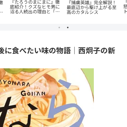
「花言葉」と連携する転
公私で変わる凄まじいギ
生ファンタジー：『君に
ャップ『志乃と恋』のあ
統
贈るキヅタ』完全解説
らすじ徹底紹介！甘くて
尊い百合の世界へ
イ
後に食べたい味の物語｜西炯子の新