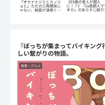
まじいギ
《65歳の老人が超人
『オサナナジミとカノジ
恋』のあ
に！？》『山岳超人マ
ョと』ただの三角関係じ
！甘くて
オカ』のあらすじ紹介
ゃない、秘密が渦巻くセ
へ
戦慄と謎に満ちた山岳
クシーサスペンスの魅力
戮劇
とは？
『ぼっちが集まってバイキング
しい繋がりの物語。
食事・グルメ