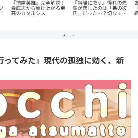
『捕虜英雄』完全解説！
『斜陽に恋う』憧れの先
ツ
最底辺から駆け上がる至
輩が恋したのは「弟の彼
：
高のカタルシス
続
氏」だった…？切なすぎ
殺
る青春BL
行ってみた』現代の孤独に効く、新