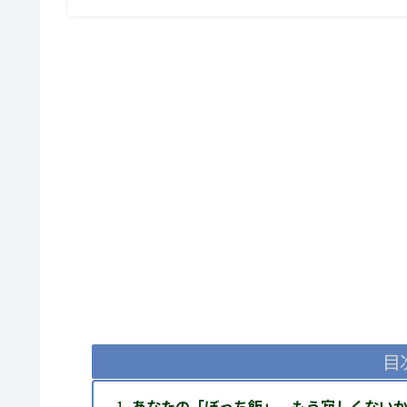
目
あなたの「ぼっち飯」、もう寂しくない