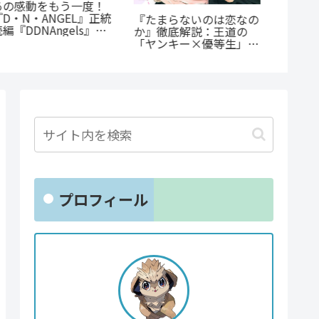
「花言
あの感動をもう一度！
生ファ
『D・N・ANGEL』正統
『たまらないのは恋なの
贈るキ
編『DDNAngels』の
か』徹底解説：王道の
魅力と謎に迫る完全ガイ
「ヤンキー×優等生」が
ド
魅せるギャップ萌え
プロフィール