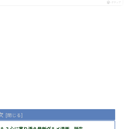
ポチップ
次
かも？心に寄り添う最新グルメ漫画、誕生。