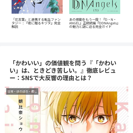
「花言葉」と連携する転生ファン
か
あの感動をもう一度！『D・N・
『
タジー：『君に贈るキヅタ』完全
ANGEL』正統続編『DDNAngels』
教
解説
の魅力と謎に迫る完全ガイド
を
「かわいい」の価値観を問う『「かわい
い」は、ときどき苦しい。』徹底レビュ
ー：SNSで大反響の理由とは？
日常・ほのぼの・癒し