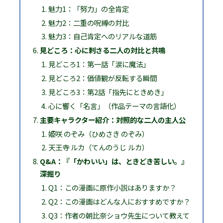
魅力1：「努力」の全肯定
魅力2：二重の呪縛の対比
魅力3：自己肯定へのリアルな道筋
見どころ：心に刺さる二人の対比と共鳴
見どころ1：第一話「涙に魔法」
見どころ2：価値観が反転する瞬間
見どころ3：第2話「指先にときめき」
心に響く「名言」（作品テーマの言語化）
主要キャラクター紹介：対照的な二人の主人公
姫咲 のぞみ（ひめさき のぞみ）
天王寺 ルカ（てんのうじ ルカ）
Q&A：『「かわいい」は、ときどき苦しい。』
深掘り
Q1：この漫画に原作小説はありますか？
Q2：この漫画はどんな人におすすめですか？
Q3：作者の朝比奈ショウ先生について教えて