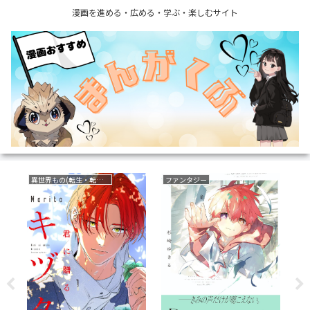
漫画を進める・広める・学ぶ・楽しむサイト
異世界もの(転生・転移・成り上がり・異世界ファンタジー)
ファンタジー
サ