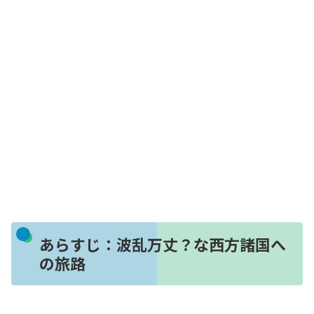
あらすじ：波乱万丈？な西方諸国へ
の旅路