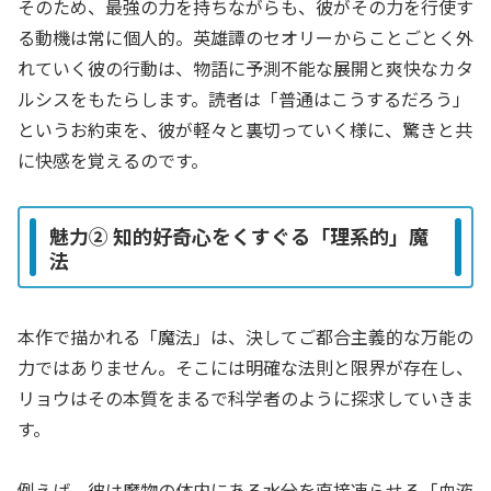
そのため、最強の力を持ちながらも、彼がその力を行使す
る動機は常に個人的。英雄譚のセオリーからことごとく外
れていく彼の行動は、物語に予測不能な展開と爽快なカタ
ルシスをもたらします。読者は「普通はこうするだろう」
というお約束を、彼が軽々と裏切っていく様に、驚きと共
に快感を覚えるのです。
魅力② 知的好奇心をくすぐる「理系的」魔
法
本作で描かれる「魔法」は、決してご都合主義的な万能の
力ではありません。そこには明確な法則と限界が存在し、
リョウはその本質をまるで科学者のように探求していきま
す。
例えば、彼は魔物の体内にある水分を直接凍らせる「血液