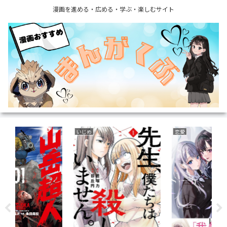
漫画を進める・広める・学ぶ・楽しむサイト
いじめ
恋愛
サ