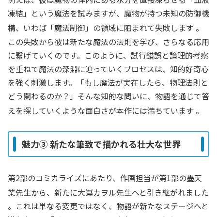
凍結」という魔法を試みますが、魔物が持つ未知の防御機
構、いわば「魔法制御」の領域に阻まれて失敗します
。
この失敗から彼は新たな魔法の法則を学び、さらなる応用
に繋げていくのです。このように、試行錯誤と論理的考察
を重ねて魔法の深淵に迫っていくプロセスは、知的好奇心
を強く刺激します。「もし魔法が実在したら、物理法則と
どう関わるのか？」そんな知的な問いに、物語を通じて答
えを探していくような面白さが本作には満ちています
。
魅力③ 新たな筆致で描かれる壮大な世界
第2部のコミカライズにあたり、作画担当が第1部の墨天
業先生から、新たに大嶌カヲル先生へと引き継がれました
。これは単なる変更ではなく、物語が新たなステージへと