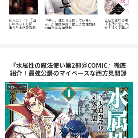
公私で変わる凄まじいギャップ
『山
『先生、僕たちは殺していませ
『
『志乃と恋』のあらすじ徹底紹
ん。』徹底解説：優しき女性教師
教
介！甘くて尊い百合の世界へ
劇
の無慈悲な復讐劇
を
『水属性の魔法使い第2部＠COMIC』徹底
紹介！最強公爵のマイペースな西方見聞録
スローライフ