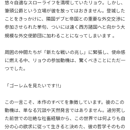
悠々自適なスローライフを満喫していたリョウ。しかし、
筆頭公爵という立場が彼を放ってはおきません。登城した
ことをきっかけに、隣国デブヒ帝国との重要な外交交渉に
参加させられた挙句、ついには遠く西方諸国へと向かう大
規模な外交使節団に加わることになってしまいます
。
周囲の仲間たちが「新たな戦いの兆し」に緊張し、使命感
に燃える中、リョウの参加動機は、驚くべきことにただ一
つでした。
「ゴーレムを見たいです!!」
この一言こそ、本作のすべてを象徴しています。彼のこの
動機は、単なる冗談や天然発言ではありません。過労死し
た前世での壮絶な社畜経験から、この世界では何よりも自
分の心の欲求に従って生きると決めた、彼の哲学そのもの