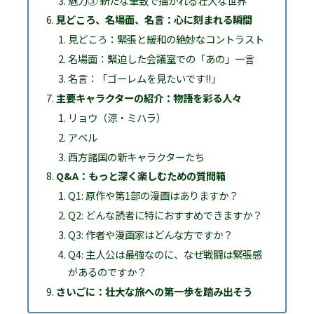
魅力③ 新たな筆致で描かれる壮大な世界
見どころ、名場面、名言：心に刻まれる瞬間
見どころ：緊張と緩和の絶妙なコントラスト
名場面：緊迫した会議室での「あの」一言
名言：「ゴーレムを見たいです!!」
主要キャラクターの紹介：物語を彩る人々
リョウ（涼・ミハラ）
アベル
西方諸国の新キャラクターたち
Q&A：もっと深く楽しむための質問箱
Q1: 原作や第1部の漫画はありますか？
Q2: どんな読者に特におすすめできますか？
Q3: 作者や漫画家はどんな方ですか？
Q4: 主人公は最強なのに、なぜ戦闘は緊張感
があるのですか？
さいごに：壮大な旅への第一歩を踏み出そう