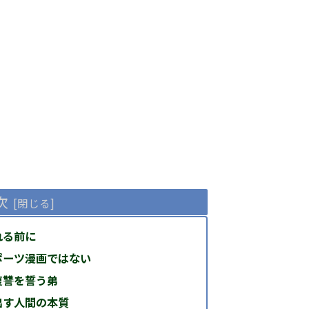
次
れる前に
ポーツ漫画ではない
復讐を誓う弟
出す人間の本質