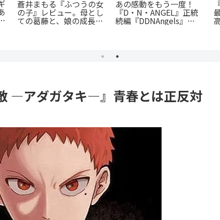
《65歳の老人が超人
『斜陽に恋う』憧れの先
徹
に！？》『山岳超人マツ
輩が恋したのは「弟の彼
オカ』のあらすじ紹介：
氏」だった…？切なすぎ
今
戦慄と謎に満ちた山岳殺
る青春BL
由
戮劇
敵 ―アダガタキ―』青春とは正反対