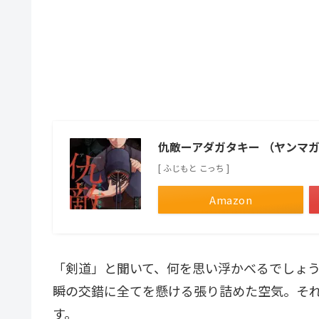
仇敵ーアダガタキー （ヤンマガ
[ ふじもと こっち ]
Amazon
「剣道」と聞いて、何を思い浮かべるでしょ
瞬の交錯に全てを懸ける張り詰めた空気。そ
す。