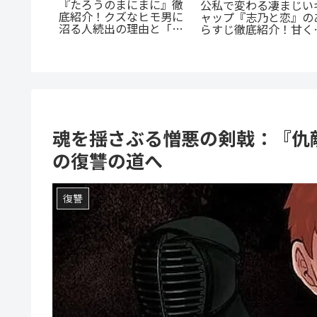
携する転
『群脳教室』の魅力を
：『君に
底解説！教室が脳だら
『たまらないのは恋なの
全解説
け？衝撃サスペンスを
か』徹底解説：王道の
すぐ読むべき5つの理
「ヤンキー×優等生」が
魅せるギャップ萌え
魂を揺さぶる憎悪の剣戟：『仇
の復讐の道へ
復讐