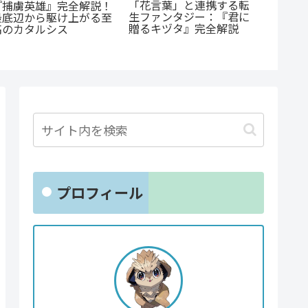
『たろ
『幼児A』5歳の殺人
『オサナナジミとカノジ
底紹介
犯、その瞳の奥に潜む闇
ョと』ただの三角関係じ
沼る人
とは？ 衝撃作を徹底解
ゃない、秘密が渦巻くセ
にまに
剖
クシーサスペンスの魅力
とは？
プロフィール