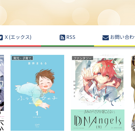
Ｘ(エックス)
RSS
お問い合わ
復讐
野球