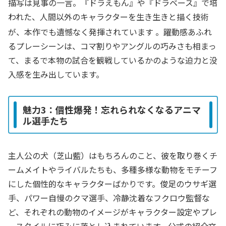
描写は見事の一言。『ドラえもん』や『ドラベース』で培
われた、人間以外のキャラクターを生き生きと描く技術
が、本作でも遺憾なく発揮されています
。躍動感あふれ
るプレーシーンは、コマ割りやアングルの巧みさも相まっ
て、まるで本物の試合を観戦しているかのような迫力と没
入感を生み出しています。
魅力3：個性爆発！忘れられなくなるアニマ
ル選手たち
主人公の犬（芝山藍）はもちろんのこと、彼を取り巻くチ
ームメイトやライバルたちも、多種多様な動物をモチーフ
にした個性的なキャラクターばかりです。俊足のウサギ選
手、パワー自慢のクマ選手、冷静沈着なフクロウ監督な
ど、それぞれの動物のイメージがキャラクター設定やプレ