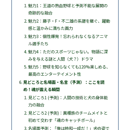
魅力1：王道の熱血野球と予測不能な展開の
奇跡的な融合
魅力2：藤子・F・不二雄の系譜を継ぐ、躍動
感と温かみに満ちた画力
魅力3：個性爆発！忘れられなくなるアニマ
ル選手たち
魅力4：ただのスポーツじゃない。物語に深
みを与える謎と人間（犬？）ドラマ
魅力5：野球を知らなくても120%楽しめる、
最高のエンターテイメント性
見どころと名場面・名言（予測）：ここを読
め！魂が震える瞬間
見どころ1 (予測)：人間の技術と犬の身体能
力の融合
見どころ2 (予測)：異種族のチームメイトと
初めて交わす「魂のキャッチボール」
名場面予測：「俺は時和一成だ！」――犬の姿で