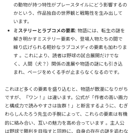
の動物が持つ特性がプレースタイルにどう影響するの
かという、作品独自の世界観と戦略性を生み出して
います。
ミステリーとラブコメの要素
: 物語には、転生の謎を
解き明かすミステリー要素や、登場人物たちの間で
繰り広げられる軽妙なラブコメディの要素も加わりま
す 。これにより、読者は野球の試合展開だけでな
く、人間（犬？）関係の進展や物語の謎にも引き込
まれ、ページをめくる手が止まらなくなるのです。
これほど多くの要素を盛り込むと、物語が散漫になりがち
ですが、『ワン！』は違います。公式が「作者の高い画力
と構成力で読みやすさは抜群！」と断言するように、むぎ
わらしんたろう先生の手腕によって、これらの要素は有機
的に絡み合い、互いの魅力を高め合っています
。主人公
は野球で勝利を目指すと同時に、自身の存在の謎を追わな