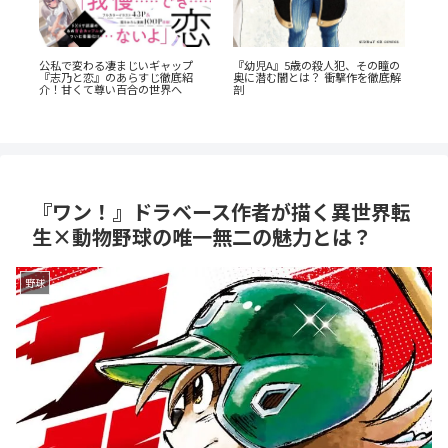
凄まじいギャップ
『幼児A』5歳の殺人犯、その瞳の
のあらすじ徹底紹
奥に潜む闇とは？ 衝撃作を徹底解
『たまらないのは恋なのか
い百合の世界へ
剖
解説：王道の「ヤンキー×
生」が魅せるギャップ萌え
『ワン！』ドラベース作者が描く異世界転
生×動物野球の唯一無二の魅力とは？
野球