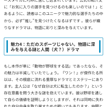
ースタイルに巧みに落とし込まれています。公式の紹介文
に「お気に入りの選手を見つけるのも楽しいのでは！」と
あるように、読者はこのユニークで魅力的な選手たちの中
から、必ず“推し”を見つけたくなるはずです
。彼らが織
りなすドラマは、物語に彩りと深みを与えています。
魅力4：ただのスポーツじゃない。物語に深
みを与える謎と人間（犬？）ドラマ
もし本作が単に「動物が野球をする話」であったなら、そ
の魅力は半減していたでしょう。『ワン！』が傑作たる所
以は、その根底に流れる重厚なドラマとミステリーにあり
ます。主人公は「なぜ自分は犬に転生したのか？」という
存在意義を問う大きな謎を抱えています。彼は野球を通し
て自らの価値を証明しようとしますが、それは同時に失わ
れた自分自身を取り戻すための戦いでもあります。仲間と