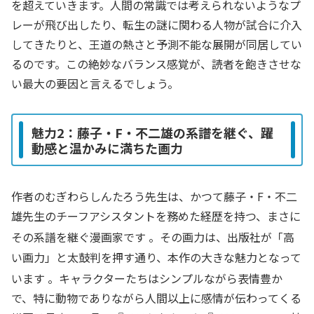
を超えていきます。人間の常識では考えられないようなプ
レーが飛び出したり、転生の謎に関わる人物が試合に介入
してきたりと、王道の熱さと予測不能な展開が同居してい
るのです。この絶妙なバランス感覚が、読者を飽きさせな
い最大の要因と言えるでしょう。
魅力2：藤子・F・不二雄の系譜を継ぐ、躍
動感と温かみに満ちた画力
作者のむぎわらしんたろう先生は、かつて藤子・F・不二
雄先生のチーフアシスタントを務めた経歴を持つ、まさに
その系譜を継ぐ漫画家です
。その画力は、出版社が「高
い画力」と太鼓判を押す通り、本作の大きな魅力となって
います
。キャラクターたちはシンプルながら表情豊か
で、特に動物でありながら人間以上に感情が伝わってくる