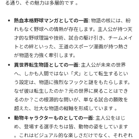
る通り、その魅力は多層的です
。
熱血本格野球マンガとしての一面
: 物語の核には、紛
れもなく野球への情熱が存在します。主人公が持つ天
才的な野球理論や技術、試合の駆け引き、チームメイ
トとの絆といった、王道のスポーツ漫画が持つ熱さ
が物語を力強く牽引します。
異世界転生物語としての一面
: 主人公が未来の世界
へ、しかも人間ではない「犬」として転生するとい
う設定は、物語に強烈なフックと謎をもたらします。
なぜ彼は転生したのか？元の世界に戻ることはでき
るのか？この根源的な問いが、単なる試合の勝敗を
超えた、壮大な物語の縦軸を形成しています 。
動物キャラクターものとしての一面
: 主人公をはじ
め、登場する選手たちは皆、動物の姿をしています
。これはビジュアル的な楽しさだけでなく、それぞれ