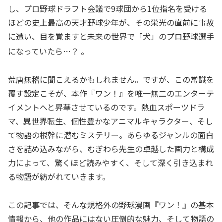
し、プロ野球ドラフト会議で9球団から1位指名を受ける
ほどの史上最高の天才野球少年が、その栄光の直前に事故
に遭い、目を覚ますと未来の世界で「犬」のプロ野球選手
になっていたら…？
。
荒唐無稽に聞こえるかもしれません。ですが、この常識を
覆す設定こそが、本作『ワン！』を唯一無二のエンターテ
イメントへと昇華させているのです。熱血スポーツドラ
マ、異世界転生、個性豊かなアニマルキャラクター、そし
て物語の根幹に潜むミステリー。あらゆるジャンルの面白
さを詰め込みながら、むぎわら先生の卓越した画力と構成
力によって、驚くほど読みやすく、そして深く引き込まれ
る物語が紡がれていきます。
この記事では、そんな規格外の野球漫画『ワン！』の基本
情報から、他の作品にはない圧倒的な魅力、そして物語の