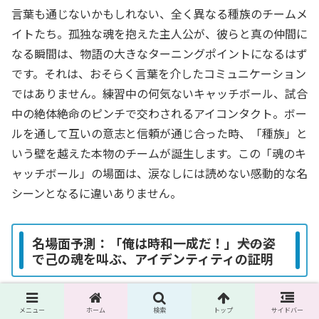
言葉も通じないかもしれない、全く異なる種族のチームメ
イトたち。孤独な魂を抱えた主人公が、彼らと真の仲間に
なる瞬間は、物語の大きなターニングポイントになるはず
です。それは、おそらく言葉を介したコミュニケーション
ではありません。練習中の何気ないキャッチボール、試合
中の絶体絶命のピンチで交わされるアイコンタクト。ボー
ルを通して互いの意志と信頼が通じ合った時、「種族」と
いう壁を越えた本物のチームが誕生します。この「魂のキ
ャッチボール」の場面は、涙なしには読めない感動的な名
シーンとなるに違いありません。
名場面予測：「俺は時和一成だ！」――犬の姿
で己の魂を叫ぶ、アイデンティティの証明
物語がクライマックスに近づく頃、主人公は自身のアイデ
メニュー
ホーム
検索
トップ
サイドバー