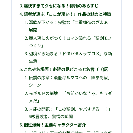
痛快すぎてクセになる！物語のあらすじ
読者が選ぶ「ここが凄い！」作品の魅力と特徴
溜飲が下がる！完璧な「二重構造のざまぁ」
展開
職人魂に火がつく！ロマン溢れる「聖剣モノ
づくり」
辺境から始まる「ドタバタ＆ラブコメ」な新
生活
これぞ名場面！必読の見どころと名言（（仮）
伝説の序章：最低ギルマスへの「鉄拳制裁」
シーン
元ギルドの崩壊：「お前がいなきゃ、もうダ
メだ」
才能の開花：「この聖剣、ヤバすぎる…！」
S級冒険者、驚愕の瞬間
個性爆発！主要キャラクター紹介
ブラッド：天才的な腕を持つ、元ブラックギ