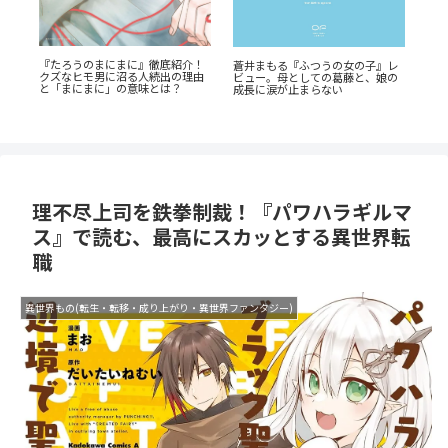
『幼児A』5歳の殺人犯、その瞳の
《6
レ
『先生、僕たちは殺していませ
奥に潜む闇とは？ 衝撃作を徹底解
岳
の
ん。』徹底解説：優しき女性教師
剖
介
の無慈悲な復讐劇
理不尽上司を鉄拳制裁！『パワハラギルマ
ス』で読む、最高にスカッとする異世界転
職
異世界もの(転生・転移・成り上がり・異世界ファンタジー)