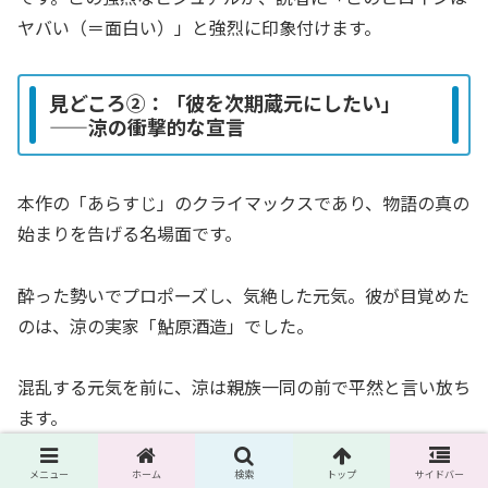
ヤバい（＝面白い）」と強烈に印象付けます。
見どころ②：「彼を次期蔵元にしたい」
——涼の衝撃的な宣言
本作の「あらすじ」のクライマックスであり、物語の真の
始まりを告げる名場面です。
酔った勢いでプロポーズし、気絶した元気。彼が目覚めた
のは、涼の実家「鮎原酒造」でした。
混乱する元気を前に、涼は親族一同の前で平然と言い放ち
ます。
まず、彼を「婚約者として紹介」し、さらに「彼を鮎原酒
メニュー
ホーム
検索
トップ
サイドバー