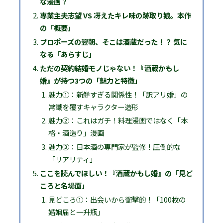
な漫画？
専業主夫志望 VS 冴えたキレ味の跡取り娘。本作
の「概要」
プロポーズの翌朝、そこは酒蔵だった！？ 気に
なる「あらすじ」
ただの契約結婚モノじゃない！『酒蔵かもし
婚』が持つ3つの「魅力と特徴」
魅力①：新鮮すぎる関係性！「訳アリ婚」の
常識を覆すキャラクター造形
魅力②：これはガチ！料理漫画ではなく「本
格・酒造り」漫画
魅力③：日本酒の専門家が監修！圧倒的な
「リアリティ」
ここを読んでほしい！『酒蔵かもし婚』の「見ど
ころと名場面」
見どころ①：出会いから衝撃的！「100枚の
婚姻届と一升瓶」