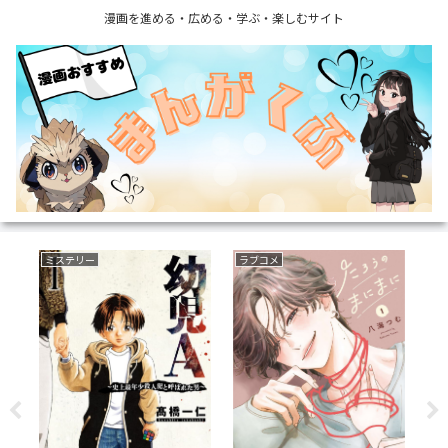
漫画を進める・広める・学ぶ・楽しむサイト
ファンタジー
いじめ
サ