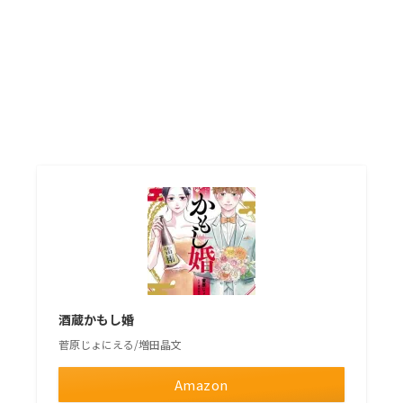
酒蔵かもし婚
菅原じょにえる/増田晶文
Amazon