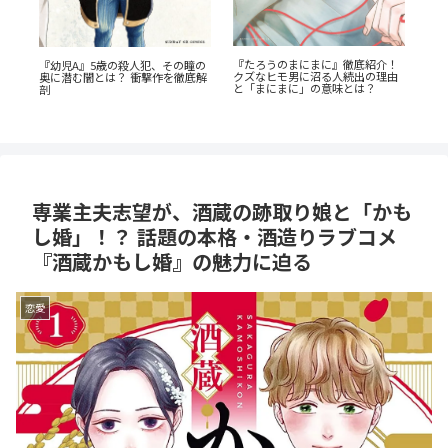
！
『捕虜英雄』完全解説！最底辺か
『先生、僕たちは殺していませ
『
由
ら駆け上がる至高のカタルシス
ん。』徹底解説：優しき女性教師
教
の無慈悲な復讐劇
を
専業主夫志望が、酒蔵の跡取り娘と「かも
し婚」！？ 話題の本格・酒造りラブコメ
『酒蔵かもし婚』の魅力に迫る
恋愛