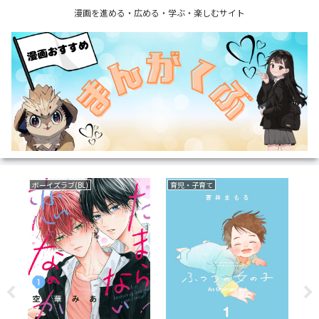
漫画を進める・広める・学ぶ・楽しむサイト
ボーイズラブ(BL)
育児・子育て
サ