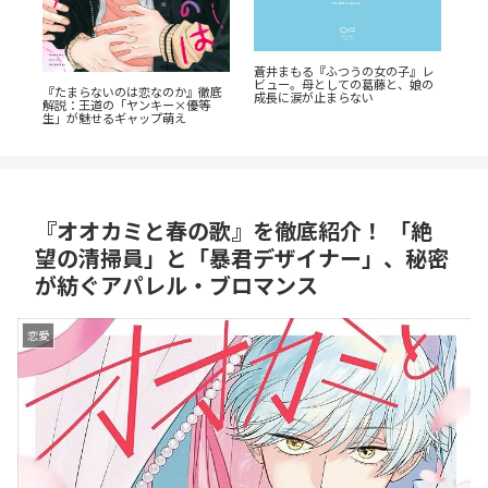
！
蒼井まもる『ふつうの女の子』レ
『
由
ビュー。母としての葛藤と、娘の
だ
『たまらないのは恋なのか』徹底
成長に涙が止まらない
巻
解説：王道の「ヤンキー×優等
は
生」が魅せるギャップ萌え
『オオカミと春の歌』を徹底紹介！ 「絶
望の清掃員」と「暴君デザイナー」、秘密
が紡ぐアパレル・ブロマンス
恋愛