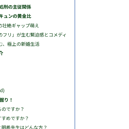
処刑の主従関係
キュンの黄金比
の壮絶ギャップ萌え
のフリ」が生む緊迫感とコメディ
む、極上の新婚生活
介
d)
深掘り！
るのですか？
すすめですか？
と明希先生はどんな方？