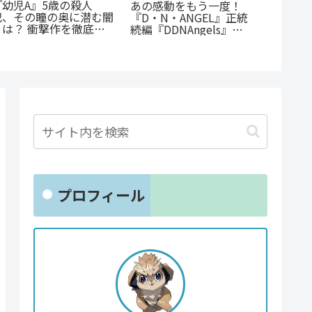
『捕虜英雄』完全解説！
『先生、僕たちは殺して
電車ま
最底辺から駆け上がる至
いません。』徹底解説：
『今朝
高のカタルシス
優しき女性教師の無慈悲
あらす
な復讐劇
守る新
プロフィール