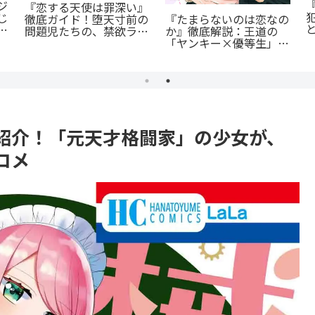
徹
蒼井まもる『ふつうの女
『群脳教室』の魅力を徹
に
の子』レビュー。母とし
底解説！教室が脳だら
ま
ての葛藤と、娘の成長に
け？衝撃サスペンスを今
涙が止まらない
すぐ読むべき5つの理由
紹介！「元天才格闘家」の少女が、
コメ