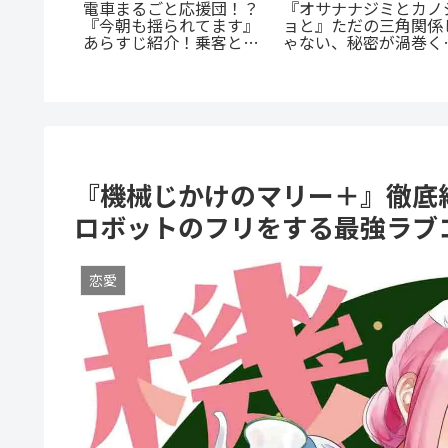
『たろうのまにまに』
《65歳の老人が超人
一度！
底紹介！クズなヒモ男
に！？》『山岳超人マツ
EL』正統
沼る人続出の理由と「
オカ』のあらすじ紹介：
ls』の
にまに」の意味とは？
戦慄と謎に満ちた山岳殺
完全ガイ
戮劇
『機械じかけのマリー＋』徹底
ロボットのフリをする最強ラブ
恋愛