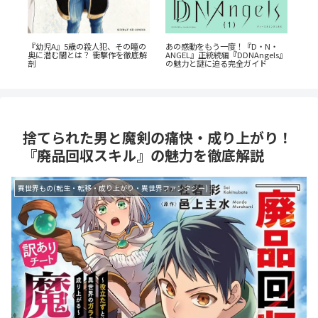
『幼児A』5歳の殺人犯、その瞳の
『
あの感動をもう一度！『D・N・
も
奥に潜む闇とは？ 衝撃作を徹底解
い
ANGEL』正統続編『DDNAngels』
乗
剖
ー
の魅力と謎に迫る完全ガイド
捨てられた男と魔剣の痛快・成り上がり！
『廃品回収スキル』の魅力を徹底解説
異世界もの(転生・転移・成り上がり・異世界ファンタジー)