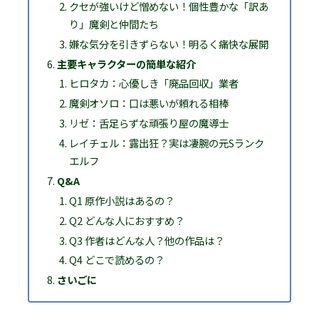
クセが強いけど憎めない！個性豊かな「訳あ
り」魔剣と仲間たち
嫌な気分を引きずらない！明るく痛快な展開
主要キャラクターの簡単な紹介
ヒロタカ：心優しき「廃品回収」業者
魔剣オソロ：口は悪いが頼れる相棒
リゼ：舌足らずな頑張り屋の魔導士
レイチェル：露出狂？実は凄腕の元Sランク
エルフ
Q&A
Q1 原作小説はあるの？
Q2 どんな人におすすめ？
Q3 作者はどんな人？他の作品は？
Q4 どこで読めるの？
さいごに