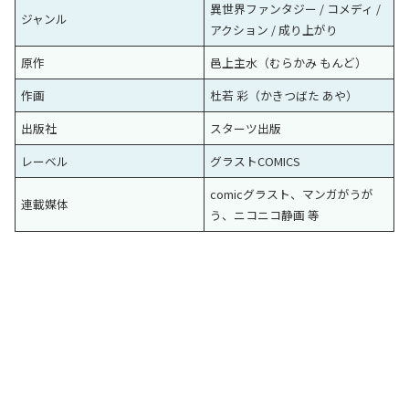
異世界ファンタジー / コメディ /
ジャンル
アクション / 成り上がり
原作
邑上主水（むらかみ もんど）
作画
杜若 彩（かきつばた あや）
出版社
スターツ出版
レーベル
グラストCOMICS
comicグラスト、マンガがうが
連載媒体
う、ニコニコ静画 等