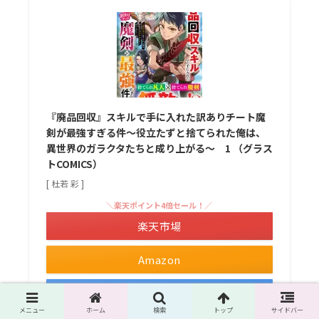
『廃品回収』スキルで手に入れた訳ありチート魔
剣が最強すぎる件～役立たずと捨てられた俺は、
異世界のガラクタたちと成り上がる～ 1 （グラス
トCOMICS）
[ 杜若 彩 ]
＼楽天ポイント4倍セール！／
楽天市場
Amazon
Yahooショッピング
メニュー
ホーム
検索
トップ
サイドバー