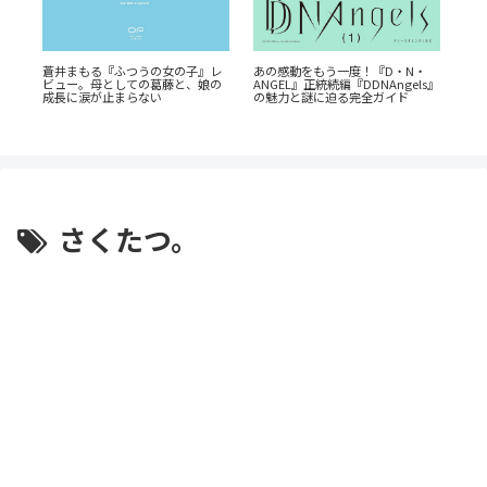
蒼井まもる『ふつうの女の子』レ
あの感動をもう一度！『D・N・
『
イ
ビュー。母としての葛藤と、娘の
ANGEL』正統続編『DDNAngels』
だ
禁
成長に涙が止まらない
の魅力と謎に迫る完全ガイド
巻
は
さくたつ。