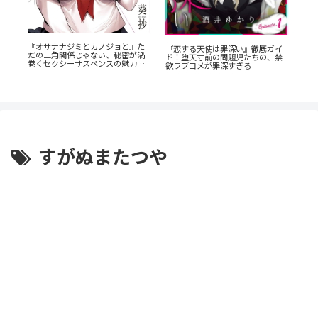
か
『オサナナジミとカノジョと』た
『
『恋する天使は罪深い』徹底ガイ
だの三角関係じゃない、秘密が渦
教
ド！堕天寸前の問題児たちの、禁
巻くセクシーサスペンスの魅力と
を
欲ラブコメが罪深すぎる
は？
すがぬまたつや