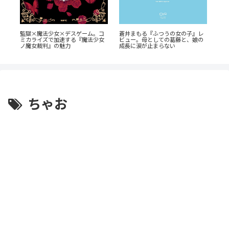
ン
『幼
監獄×魔法少女×デスゲーム。コ
蒼井まもる『ふつうの女の子』レ
全
奥に
ミカライズで加速する『魔法少女
ビュー。母としての葛藤と、娘の
剖
ノ魔女裁判』の魅力
成長に涙が止まらない
ちゃお