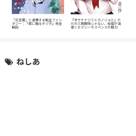
「花言葉」と連携する転生ファン
瞳の
《6
『オサナナジミとカノジョと』た
タジー：『君に贈るキヅタ』完全
底解
岳
だの三角関係じゃない、秘密が渦
解説
介
巻くセクシーサスペンスの魅力と
は？
ねしあ