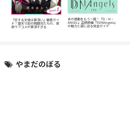
あの感動をもう一度！『D・N・
『
『恋する天使は罪深い』徹底ガイ
ANGEL』正統続編『DDNAngels』
ん
ド！堕天寸前の問題児たちの、禁
底
の魅力と謎に迫る完全ガイド
の
欲ラブコメが罪深すぎる
やまだのぼる