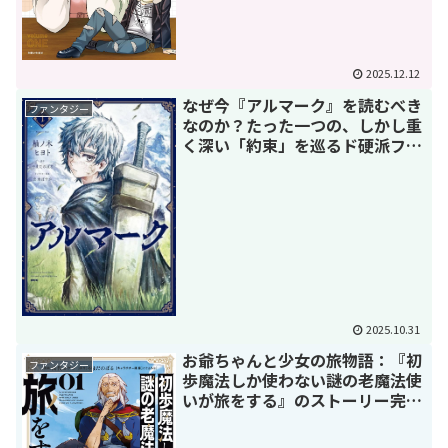
2025.12.12
なぜ今『アルマーク』を読むべき
ファンタジー
なのか？たった一つの、しかし重
く深い「約束」を巡るド硬派ファ
ンタジー
2025.10.31
お爺ちゃんと少女の旅物語：『初
ファンタジー
歩魔法しか使わない謎の老魔法使
いが旅をする』のストーリー完全
ガイド