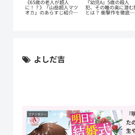
携する転
『幼児A』5歳の殺人
《65歳の老人が超人
：『君に
犯、その瞳の奥に潜む
に！？》『山岳超人マツ
全解説
とは？ 衝撃作を徹底解
オカ』のあらすじ紹介：
剖
戦慄と謎に満ちた山岳殺
戮劇
よしだ吉
『
ファンタジー
た
生