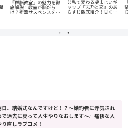
公私で変わる凄まじいギ
『群脳教室』の魅力を徹
闇
ャップ『志乃と恋』のあ
底解説！教室が脳だら
らすじ徹底紹介！甘くて
け？衝撃サスペンスを今
尊い百合の世界へ
すぐ読むべき5つの理由
明日、結婚式なんですけど！？～婚約者に浮気され
ので過去に戻って人生やりなおします～』痛快な人
やり直しラブコメ！