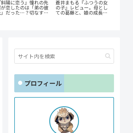
蒼井まもる『ふつうの女
『斜陽に恋う』憧れの先
の子』レビュー。母とし
輩が恋したのは「弟の彼
『たま
ての葛藤と、娘の成長に
氏」だった…？切なすぎ
か』徹
涙が止まらない
る青春BL
「ヤン
魅せる
プロフィール