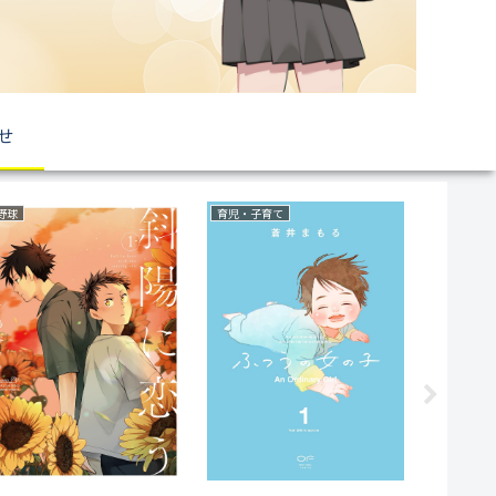
せ
野球
育児・子育て
ボーイズラブ