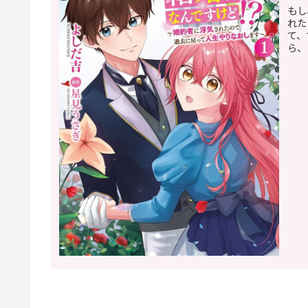
もし
れた
て、
ら、