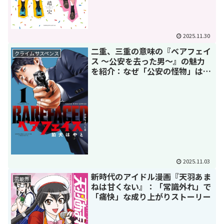
2025.11.30
二重、三重の意味の『ベアフェイ
クライムサスペンス
ス ～公安を去った男～』の魅力
を紹介：なぜ「公安の怪物」は探
偵になったのか？
2025.11.03
新時代のアイドル漫画『天羽あま
芸能界
ねは甘くない』：「常識外れ」で
「痛快」な成り上がりストーリー