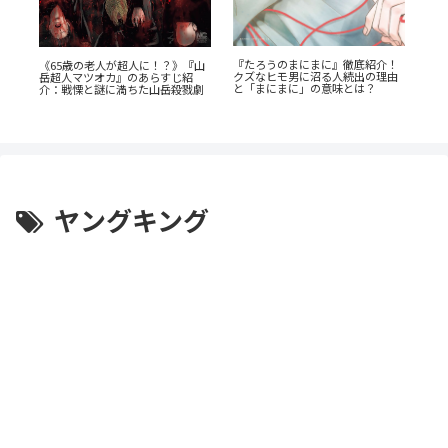
『たろうのまにまに』徹底紹介！
『幼
《65歳の老人が超人に！？》『山
クズなヒモ男に沼る人続出の理由
奥に
岳超人マツオカ』のあらすじ紹
底
と「まにまに」の意味とは？
剖
介：戦慄と謎に満ちた山岳殺戮劇
ヤングキング