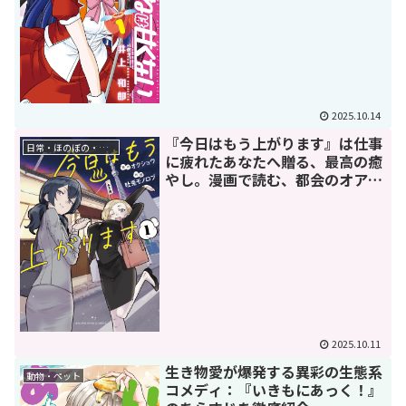
2025.10.14
『今日はもう上がります』は仕事
日常・ほのぼの・癒し
に疲れたあなたへ贈る、最高の癒
やし。漫画で読む、都会のオアシ
ス探訪ガイド
2025.10.11
生き物愛が爆発する異彩の生態系
動物・ペット
コメディ：『いきもにあっく！』