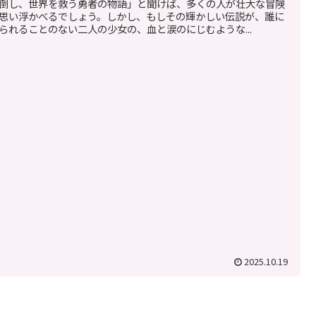
倒し、世界を救う勇者の物語」と聞けば、多くの人が壮大な冒険
思い浮かべるでしょう。しかし、もしその輝かしい伝説が、誰に
られることのない二人の少女の、血と涙のにじむような...
2025.10.19