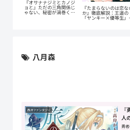
の殺人
『オサナナジミとカノジ
に潜む闇
ョと』ただの三角関係じ
『たまらないのは恋な
を徹底解
ゃない、秘密が渦巻くセ
か』徹底解説：王道の
クシーサスペンスの魅力
「ヤンキー×優等生」
とは？
魅せるギャップ萌え
八月森
『
西洋ファンタジー
人
勇者