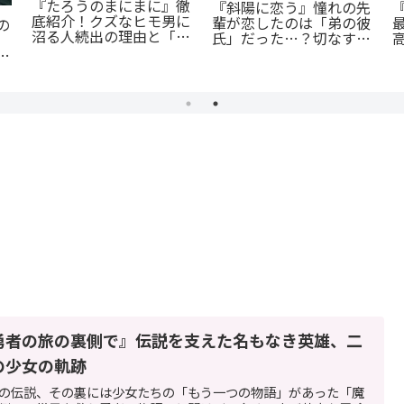
『たろうのまにまに』徹
『斜陽に恋う』憧れの先
底紹介！クズなヒモ男に
輩が恋したのは「弟の彼
の
沼る人続出の理由と「ま
氏」だった…？切なすぎ
にまに」の意味とは？
る青春BL
が
勇者の旅の裏側で』伝説を支えた名もなき英雄、二
の少女の軌跡
の伝説、その裏には少女たちの「もう一つの物語」があった「魔