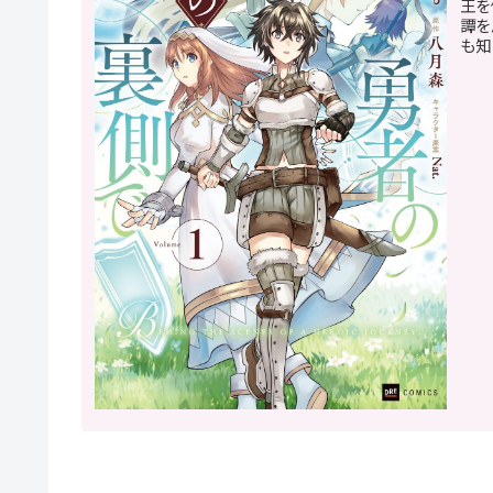
王を
譚を
も知