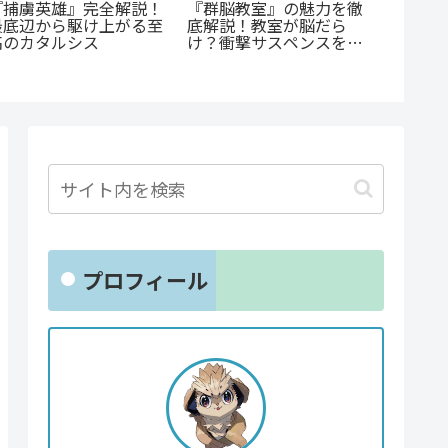
『捕虜英雄』完全解説！
蒼井ま
『群脳教室』の魅力を徹
最底辺から駆け上がる至
の子』
底解説！教室が脳だら
高のカタルシス
ての葛
け？衝撃サスペンスを今
涙が止
すぐ読むべき5つの理由
プロフィール