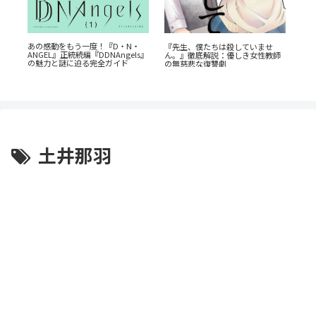
『山
あの感動をもう一度！『D・N・
『
『先生、僕たちは殺していませ
ANGEL』正統続編『DDNAngels』
ら
ん。』徹底解説：優しき女性教師
劇
の魅力と謎に迫る完全ガイド
の無慈悲な復讐劇
土井那羽