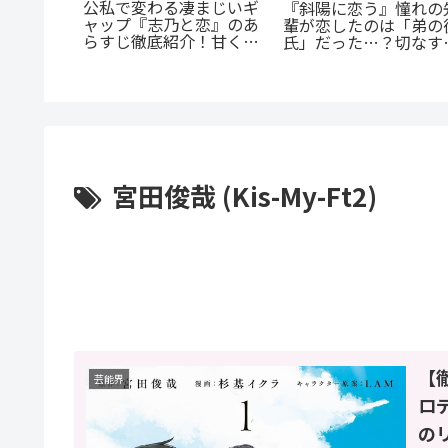
公私で変わる凄まじいギ
一度！
『斜陽に恋う』憧れの
ャップ『志乃と恋』のあ
EL』正統
輩が恋したのは「弟の
らすじ徹底紹介！甘くて
ls』の
氏」だった…？切なす
尊い百合の世界へ
完全ガイ
る青春BL
宮田俊哉 (Kis-My-Ft2)
【
芸能界
ロ
の