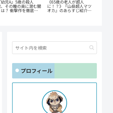
『幼児A』5歳の殺人
《65歳の老人が超人
『捕虜
犯、その瞳の奥に潜む闇
に！？》『山岳超人マツ
最底辺
とは？ 衝撃作を徹底解
オカ』のあらすじ紹介：
高のカ
剖
戦慄と謎に満ちた山岳殺
戮劇
プロフィール