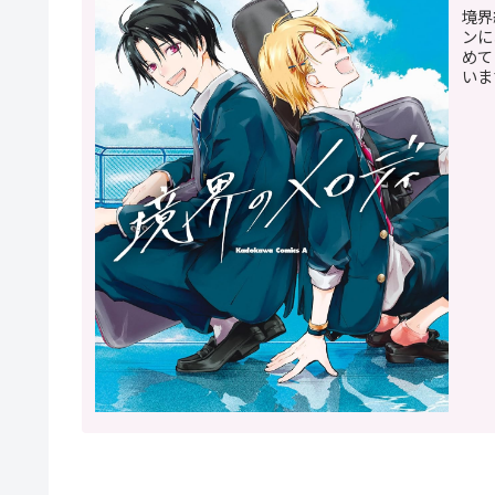
境界
ンに
めて
いま