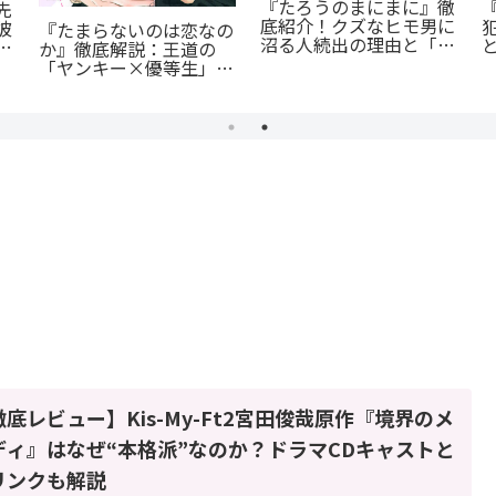
『たろうのまにまに』徹
先
底紹介！クズなヒモ男に
彼
『たまらないのは恋なの
沼る人続出の理由と「ま
ぎ
か』徹底解説：王道の
にまに」の意味とは？
「ヤンキー×優等生」が
魅せるギャップ萌え
徹底レビュー】Kis-My-Ft2宮田俊哉原作『境界のメ
ディ』はなぜ“本格派”なのか？ドラマCDキャストと
リンクも解説