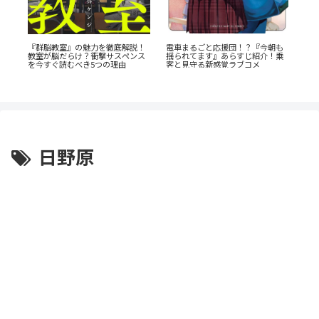
公
か
電車まるごと応援団！？『今朝も
『群脳教室』の魅力を徹底解説！
『
揺られてます』あらすじ紹介！乗
教室が脳だらけ？衝撃サスペンス
介
客と見守る新感覚ラブコメ
を今すぐ読むべき5つの理由
日野原