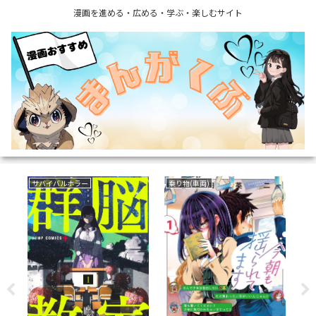
漫画を進める・広める・学ぶ・楽しむサイト
サバイバルホラー
乗り物(車両)
恋