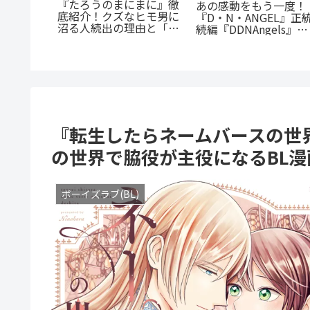
『たろうのまにまに』徹
あの感動をもう一度！
『
底紹介！クズなヒモ男に
『D・N・ANGEL』正統
底
沼る人続出の理由と「ま
続編『DDNAngels』の
け
にまに」の意味とは？
魅力と謎に迫る完全ガイ
す
ド
『転生したらネームバースの世
の世界で脇役が主役になるBL漫
ボーイズラブ(BL)