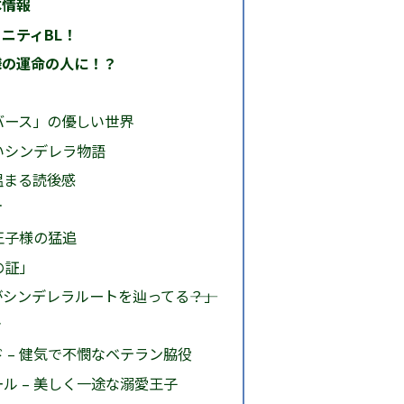
本情報
ニティBL！
様の運命の人に！？
バース」の優しい世界
いシンデレラ物語
温まる読後感
言
王子様の猛追
の証」
シンデレラルートを辿ってる――？」
介
 – 健気で不憫なベテラン脇役
ル – 美しく一途な溺愛王子