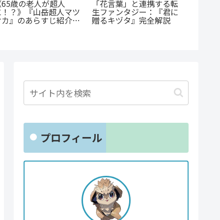
「花言葉」と連携する転
の老人が超人
蒼井まもる『ふ
生ファンタジー：『君に
『山岳超人マツ
の子』レビュー
贈るキヅタ』完全解説
あらすじ紹介：
ての葛藤と、娘
に満ちた山岳殺
涙が止まらない
プロフィール