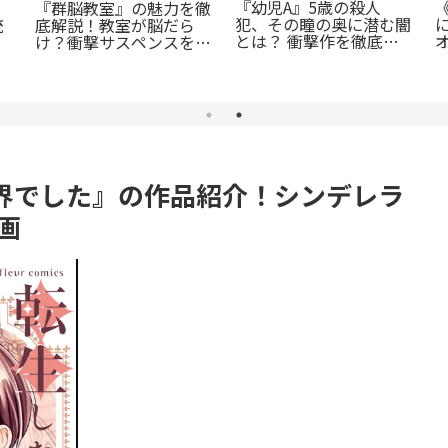
『幼児A』5歳の殺人
《65歳
群脳教室』の魅力を徹
犯、その瞳の奥に潜む闇
に！？》
解説！教室が脳だら
とは？ 衝撃作を徹底解
オカ』の
？衝撃サスペンスを今
剖
戦慄と謎
ぐ読むべき5つの理由
戮劇
界でした』の作品紹介！シンデレラ
画