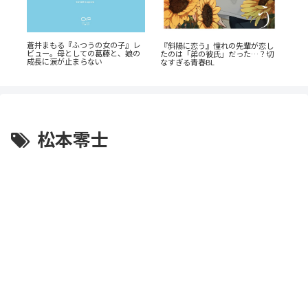
爆
蒼井まもる『ふつうの女の子』レ
『
『斜陽に恋う』憧れの先輩が恋し
レ
ビュー。母としての葛藤と、娘の
だ
たのは「弟の彼氏」だった…？切
成長に涙が止まらない
巻
なすぎる青春BL
は
松本零士