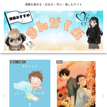
漫画を進める・広める・学ぶ・楽しむサイト
育児・子育て
野球
サ