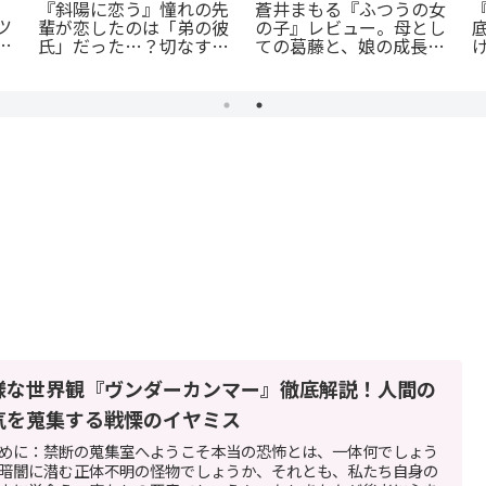
蒼井まもる『ふつうの女
『斜陽に恋う』憧れの先
ツ
の子』レビュー。母とし
輩が恋したのは「弟の彼
：
ての葛藤と、娘の成長に
氏」だった…？切なすぎ
殺
涙が止まらない
る青春BL
様な世界観『ヴンダーカンマー』徹底解説！人間の
気を蒐集する戦慄のイヤミス
めに：禁断の蒐集室へようこそ本当の恐怖とは、一体何でしょう
暗闇に潜む正体不明の怪物でしょうか、それとも、私たち自身の