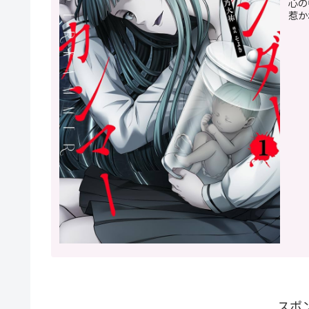
心の
惹か
スポ