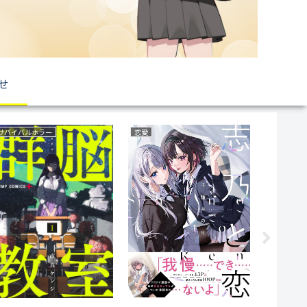
せ
サバイバルホラー
恋愛
復讐