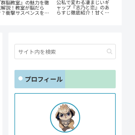
『罰』
公私で変わる凄まじいギ
『群脳教室』の魅力を徹
怒りが
ャップ『志乃と恋』のあ
底解説！教室が脳だら
トップ
らすじ徹底紹介！甘くて
け？衝撃サスペンスを今
クショ
尊い百合の世界へ
すぐ読むべき5つの理由
プロフィール