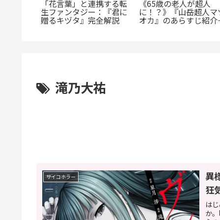
「花言葉」と連携する転
《65歳の老人が超人
一度！
生ファンタジー：『君に
に！？》『山岳超人マ
EL』正統
贈るキヅタ』完全解説
オカ』のあらすじ紹介
ls』の
戦慄と謎に満ちた山岳
完全ガイ
戮劇
滝乃大祐
異
サイコホラー
狂
はじ
か。