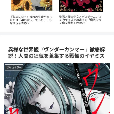
『幼
か
監獄×魔法少女×デスゲーム。コ
『斜陽に恋う』憧れの先輩が恋し
奥に
ミカライズで加速する『魔法少女
たのは「弟の彼氏」だった…？切
剖
ノ魔女裁判』の魅力
なすぎる青春BL
異様な世界観『ヴンダーカンマー』徹底解
説！人間の狂気を蒐集する戦慄のイヤミス
サイコホラー