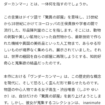
ダーカンマー」とは、一体何を指すのでしょうか。
この言葉はドイツ語で「驚異の部屋」を意味し、15世紀
から18世紀にかけてヨーロッパの王侯貴族や学者の間で
流行した、珍品陳列室のことを指します。そこには、動物
の剥製や美しい鉱物といった自然物から、最新技術で作ら
れた機械や異国の美術品といった人工物まで、あらゆる珍
しいものが境界なく集められ、展示されていました。それ
は、世界の縮図を自らの部屋に再現しようとする、知的好
奇心と蒐集欲の結晶だったのです。
本作における『ヴンダーカンマー』は、この歴史的な概念
を現代に、そして恐ろしく歪んだ形で蘇らせたものです。
物語の中心人物である女子高生・渋谷唯香（しぶや ゆい
か）は、自分だけの「驚異の部屋」を創り上げようとしま
す。しかし、彼女が蒐集するコレクションは、 inanimate