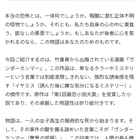
本当の恐怖とは、一体何でしょうか。暗闇に潜む正体不明
の怪物でしょうか、それとも、私たち自身の心の中に巣食
う、底なしの悪意でしょうか。もしあなたが後者に心を惹
かれるのなら、この物語はあなたのためのものです。
今回ご紹介するのは、竹書房から出版されている漫画『ヴ
ンダーカンマー』。この作品は、単なるホラーやミステリ
ーという言葉では到底表現しきれない、強烈な読後感を残
す「イヤミス（読んだ後に嫌な気分になるミステリー）」
の傑作です。原作は「第1回最恐小説大賞」を受賞した小
説であり、その卓越した物語性は折り紙付きです。
物語は、一人の女子高生の猟奇的な死から始まります。そ
して、その事件の鍵を握る謎めいた言葉こそが「ヴンダー
カンマー（驚異の部屋）」。この記事では、人間の最も醜