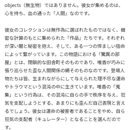
objects（無生物）ではありません。彼女が集めるのは、
心を持ち、血の通った「人間」なのです。
彼女のコレクションは無作為に選ばれたものではなく、緻
密な計算のもとに集められた「作品」たちです。それぞれ
が深い闇と秘密を抱え、そして、ある一つの悍ましい宿命
によって繋がっています。この物語における「驚異の部
屋」とは、閉鎖的な田舎町そのものであり、唯香が巧みに
張り巡らせた歪な人間関係の網そのものなのです。登場人
物たちは皆、生まれながらにして与えられた理不尽な運命
やトラウマという混沌の中に生きています。唯香の「蒐
集」という行為は、その混沌に自らの手で秩序を与え、狂
気を支配しようとする、あまりにも歪んだ自己表現と言え
るでしょう。彼女は運命の被害者であることをやめ、自ら
狂気の支配者（キュレーター）となることを選んだので
す。