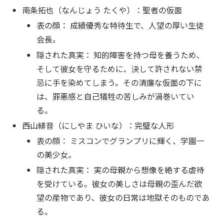
南条拓也（なんじょう たくや）：聖者の仮面
表の顔： 成績優秀な特待生で、人望の厚い生徒
会長。
隠された真実： 知的障害を持つ母を養うため、
そして彼女を守るために、決して許されない禁
忌に手を染めてしまう。その清廉な仮面の下に
は、罪悪感と自己犠牲の苦しみが渦巻いてい
る。
西山緋音（にしやま ひいな）：完璧な人形
表の顔： ミスコンでグランプリに輝く、学園一
の美少女。
隠された真実： 実の母親から想像を絶する虐待
を受けている。彼女の美しさは母親の歪んだ欲
望の産物であり、彼女の日常は地獄そのものであ
る。