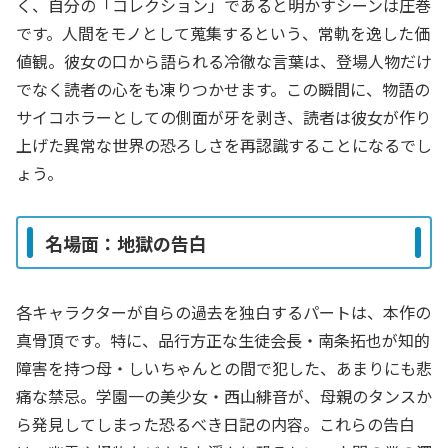
く、自分の「コレクション」であると明かすシーンは圧巻
です。人間をモノとして蒐集するという、常軌を逸した価
値観。彼女の口から語られる冷徹な言葉は、登場人物だけ
でなく読者の心をも凍りつかせます。この瞬間に、物語の
サイコホラーとしての側面が牙を剥き、読者は彼女が作り
上げた異常な世界の恐ろしさを再認識することになるでし
ょう。
名場面：地獄の告白
各キャラクターが自らの過去を独白するパートは、本作の
真骨頂です。特に、品行方正な生徒会長・南条拓也が知的
障害を持つ母・しいちゃんとの間で犯した、あまりにも悲
痛な禁忌。学園一の美少女・西山緋音が、母親のタンスか
ら発見してしまった恐るべき日記の内容。これらの告白