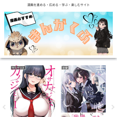
漫画を進める・広める・学ぶ・楽しむサイト
サスペンス
恋愛
復