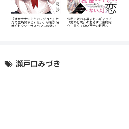
『
公私で変わる凄まじいギャップ
レ
『オサナナジミとカノジョと』た
発
『志乃と恋』のあらすじ徹底紹
の
だの三角関係じゃない、秘密が渦
ン
介！甘くて尊い百合の世界へ
巻くセクシーサスペンスの魅力と
は？
瀬戸口みづき