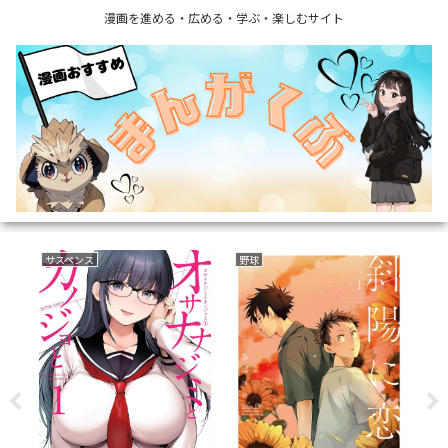
漫画を進める・広める・学ぶ・楽しむサイト
サスペンス
野球
ラ