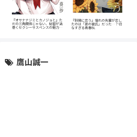
『
か
『オサナナジミとカノジョと』た
『斜陽に恋う』憧れの先輩が恋し
ク
だの三角関係じゃない、秘密が渦
たのは「弟の彼氏」だった…？切
と
巻くセクシーサスペンスの魅力と
なすぎる青春BL
は？
鷹山誠一