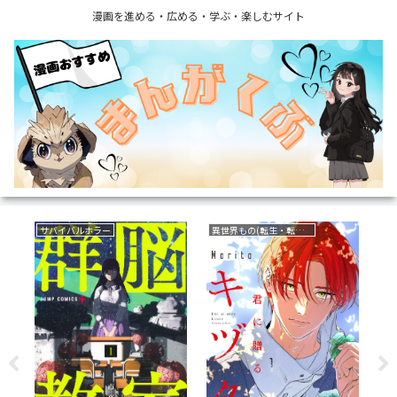
漫画を進める・広める・学ぶ・楽しむサイト
サバイバルホラー
異世界もの(転生・転移・成り上がり・異世界ファンタジー)
復