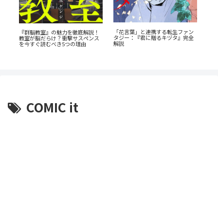
「花言葉」と連携する転生ファン
《6
・
『群脳教室』の魅力を徹底解説！
タジー：『君に贈るキヅタ』完全
岳
s』
教室が脳だらけ？衝撃サスペンス
解説
介
を今すぐ読むべき5つの理由
COMIC it