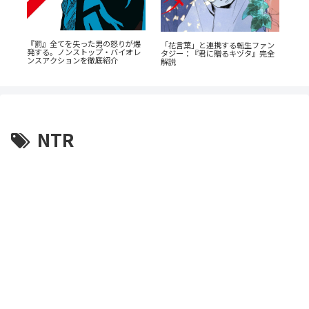
『罰』全てを失った男の怒りが爆
「花言葉」と連携する転生ファン
《6
！
発する。ノンストップ・バイオレ
タジー：『君に贈るキヅタ』完全
岳
ス
ンスアクションを徹底紹介
解説
介
NTR