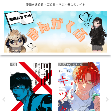
漫画を進める・広める・学ぶ・楽しむサイト
復讐
異世界もの(転生・転移・成り上がり・異世界ファンタジー)
復