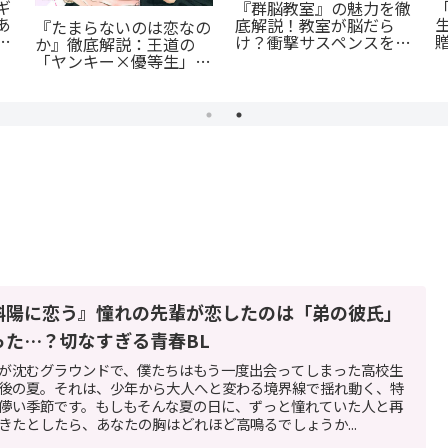
ギ
『群脳教室』の魅力を徹
あ
底解説！教室が脳だら
『たまらないのは恋なの
て
け？衝撃サスペンスを今
か』徹底解説：王道の
すぐ読むべき5つの理由
「ヤンキー×優等生」が
魅せるギャップ萌え
斜陽に恋う』憧れの先輩が恋したのは「弟の彼氏」
った…？切なすぎる青春BL
が沈むグラウンドで、僕たちはもう一度出会ってしまった高校生
後の夏。それは、少年から大人へと変わる境界線で揺れ動く、特
儚い季節です。もしもそんな夏の日に、ずっと憧れていた人と再
きたとしたら、あなたの胸はどれほど高鳴るでしょうか...