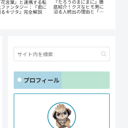
『たろうのまにまに』徹
「花言葉」と連携する転
『オサ
底紹介！クズなヒモ男に
生ファンタジー：『君に
ョと』
沼る人続出の理由と「ま
贈るキヅタ』完全解説
ゃない
にまに」の意味とは？
クシー
とは？
プロフィール