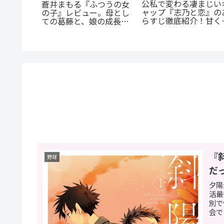
の殺人
公私で変わる凄まじい
蒼井まもる『ふつうの女
に潜む闇
ャップ『志乃と恋』の
の子』レビュー。母とし
を徹底解
らすじ徹底紹介！甘く
ての葛藤と、娘の成長に
尊い百合の世界へ
涙が止まらない
『
野球
だ
夕陽
活最
別で
会で