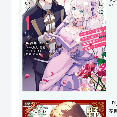
の一
「
溺愛
な