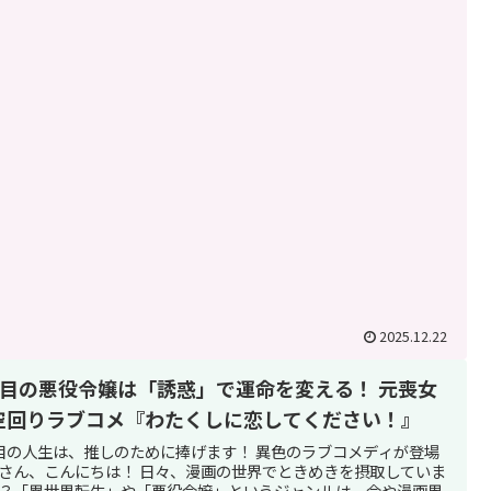
2025.12.22
周目の悪役令嬢は「誘惑」で運命を変える！ 元喪女
空回りラブコメ『わたくしに恋してください！』
目の人生は、推しのために捧げます！ 異色のラブコメディが登場
さん、こんにちは！ 日々、漫画の世界でときめきを摂取していま
？「異世界転生」や「悪役令嬢」というジャンルは、今や漫画界