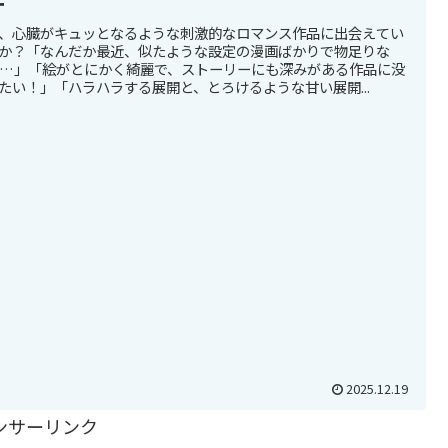
ー
、心臓がキュッとなるような刺激的なロマンス作品に出会えてい
か？「なんだか最近、似たような設定の漫画ばかりで物足りな
…」「絵がとにかく綺麗で、ストーリーにも深みがある作品に没
たい！」「ハラハラする展開と、とろけるような甘い展開...
2025.12.19
ンサーリンク