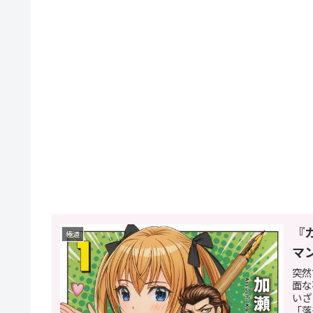
『
極道
マ
突然
面な
いざ
「落