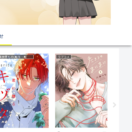
せ
異世界もの(転生・転移・成り上がり・異世界ファンタジー)
ラブコメ
サスペンス