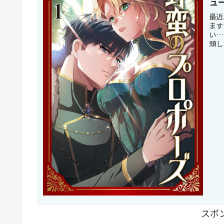
ュ
最近
ます
い…
頭し
スポ