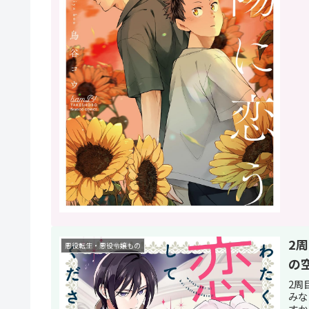
2
悪役転生・悪役令嬢もの
の
2周
みな
すか