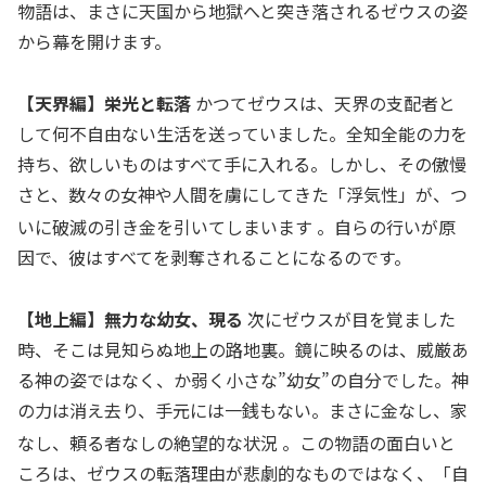
物語は、まさに天国から地獄へと突き落されるゼウスの姿
から幕を開けます。
【天界編】栄光と転落
かつてゼウスは、天界の支配者と
して何不自由ない生活を送っていました。全知全能の力を
持ち、欲しいものはすべて手に入れる。しかし、その傲慢
さと、数々の女神や人間を虜にしてきた「浮気性」が、つ
いに破滅の引き金を引いてしまいます
。自らの行いが原
因で、彼はすべてを剥奪されることになるのです。
【地上編】無力な幼女、現る
次にゼウスが目を覚ました
時、そこは見知らぬ地上の路地裏。鏡に映るのは、威厳あ
る神の姿ではなく、か弱く小さな”幼女”の自分でした。神
の力は消え去り、手元には一銭もない。まさに金なし、家
なし、頼る者なしの絶望的な状況
。この物語の面白いと
ころは、ゼウスの転落理由が悲劇的なものではなく、「自