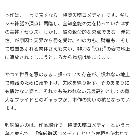
本作は、一言で表すなら「権威失墜コメディ」です。ギリ
シャ神話の頂点に君臨し、全知全能の力を持っていたはず
の主神・ゼウス。しかし、彼の致命的な欠点である「浮気
性」が原因で天界から罰を受け、神の力も、財産も、そし
て威厳あふれる肉体さえも失い、非力な”幼女”の姿で地上
に追放されてしまうところから物語は始まります。
かつて世界を意のままに操っていた存在が、慣れない地上
で時給のために頭を下げ、失敗を繰り返す。そのあまりに
も情けない姿と、それでも失われない元最高神としての尊
大なプライドとのギャップが、本作の笑いの核となってい
ます。
興味深いのは、作品紹介で「権威
失墜
コメディ」という言
葉と並んで、「権威
復活
コメディ」という表現も使われて