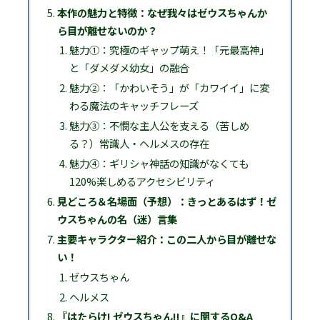
本作の魅力と特徴：なぜ我々はゼウスちゃんか
ら目が離せないのか？
魅力①：究極のギャップ萌え！「元最高神」
と「ダメダメ幼女」の融合
魅力②：「かわいそう」が「カワイイ」に変
わる魔法のキャッチフレーズ
魅力③：不憫な主人公を支える（苦しめ
る？）常識人・ヘルメスの存在
魅力④：ギリシャ神話の知識がなくても
120%楽しめるアクセシビリティ
見どころ＆名場面（予想）：きっとあるはず！ゼ
ウスちゃんの名（迷）言集
主要キャラクター紹介：この二人から目が離せな
い！
ゼウスちゃん
ヘルメス
『はたらけ! ゼウスちゃん!!』に関するQ&A