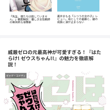
『幼
レ
『オサナナジミとカノジョと』た
『捕虜英雄』完全解説！最底辺か
奥に
の
だの三角関係じゃない、秘密が渦
ら駆け上がる至高のカタルシス
剖
巻くセクシーサスペンスの魅力と
は？
威厳ゼロの元最高神が可愛すぎる！『はた
らけ! ゼウスちゃん!!』の魅力を徹底解
説！
ギャグ・コメディ