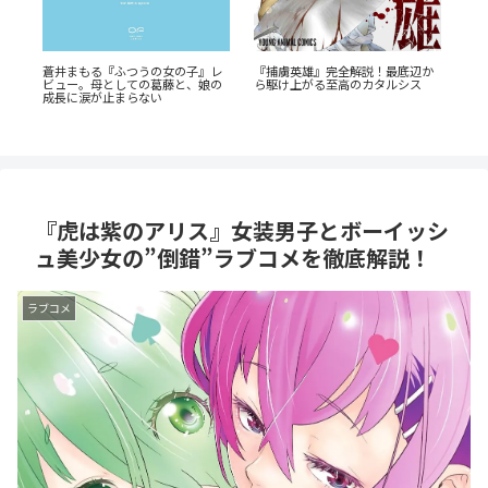
「
か
あの感動をもう一度！『D・N・
タ
ANGEL』正統続編『DDNAngels』
『たまらないのは恋なのか』徹底
解
の魅力と謎に迫る完全ガイド
解説：王道の「ヤンキー×優等
生」が魅せるギャップ萌え
『虎は紫のアリス』女装男子とボーイッシ
ュ美少女の”倒錯”ラブコメを徹底解説！
ラブコメ