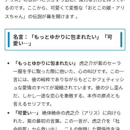
るのです。ここから、可愛くて変態な「おとこの娘・アリ
スちゃん」の伝説が幕を開けます
。
名言：「もっとゆかりに包まれたい」「可
愛い…」
「もっとゆかりに包まれたい」
虎之介が紫のセーラ
ー服を手に取った際に抱いた、心の叫びです。この一
言には、彼の純粋でありながらもどこかフェティッシ
ュな愛情のすべてが凝縮されています。彼の少し歪ん
だ、しかし一途な恋心を象徴する、本作の原点とも
言えるセリフです。
「可愛い…」
絶体絶命の虎之介（アリス）に向けら
れた、紫の最初の言葉。この一言が、虎之介を「社
会的死」から救い出し、二人の倒錯した関係性を決