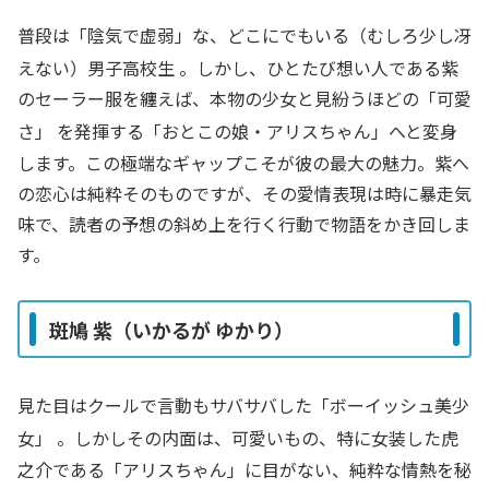
普段は「陰気で虚弱」な、どこにでもいる（むしろ少し冴
えない）男子高校生
。しかし、ひとたび想い人である紫
のセーラー服を纏えば、本物の少女と見紛うほどの「可愛
さ」
を発揮する「おとこの娘・アリスちゃん」へと変身
します。この極端なギャップこそが彼の最大の魅力。紫へ
の恋心は純粋そのものですが、その愛情表現は時に暴走気
味で、読者の予想の斜め上を行く行動で物語をかき回しま
す。
斑鳩 紫（いかるが ゆかり）
見た目はクールで言動もサバサバした「ボーイッシュ美少
女」
。しかしその内面は、可愛いもの、特に女装した虎
之介である「アリスちゃん」に目がない、純粋な情熱を秘