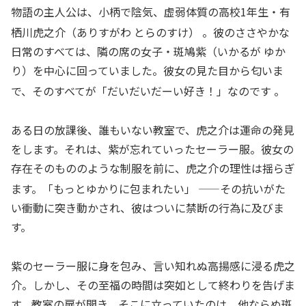
物語の主人公は、小柄で陰気、虚弱体質の高校1年生・有
栖川虎之介（ありすがわ とらのすけ）
。彼のささやかな
日常のすべては、隣の席の女子・斑鳩紫（いかるが ゆか
り）を中心に回っていました。彼女の見た目から匂いま
で、そのすべてが「だいだいだーい好き！」なのです
。
ある日の放課後、誰もいない教室で、虎之介は運命の発見
をします。それは、紫が忘れていったセーラー服。彼女の
存在そのもののような制服を前に、虎之介の理性は揺らぎ
ます。「もっとゆかりに包まれたい」
——その抗いがた
い衝動に突き動かされ、彼はついに禁断の行為に及びま
す。
紫のセーラー服に身を包み、言い知れぬ高揚感に浸る虎之
介。しかし、その至福の時間は突如として終わりを告げま
す。教室の扉が開き、そこに立っていたのは、他ならぬ斑