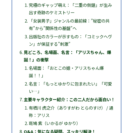
究極のギャップ萌え：「二重の倒錯」が生み
出す奇跡のケミストリー
「女装男子」ジャンルの最前線：”秘密の共
有”から”関係性の基盤”へ
出版社のカラーが示すもの：「コミックヘヴ
ン」が保証する”刺激”
見どころ、名場面、名言：「アリスちゃん、爆
誕！」の衝撃
名場面：「おとこの娘・アリスちゃん爆
誕！！」
名言：「もっとゆかりに包まれたい」「可愛
い…」
主要キャラクター紹介：この二人だから面白い！
有栖川 虎之介（ありすがわ とらのすけ） / 通
称：アリス
斑鳩 紫（いかるが ゆかり）
Q&A：気になる疑問、スッキリ解決！