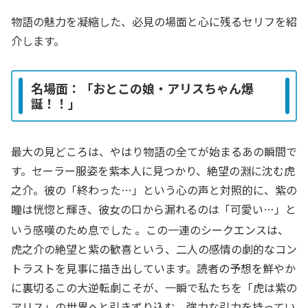
物語の魅力を凝縮した、必見の場面と心に残るセリフを紹
介します。
名場面：「おとこの娘・アリスちゃん爆
誕！！」
最大の見どころは、やはり物語の全てが始まるあの瞬間で
す。セーラー服姿を紫本人に見つかり、絶望の淵に沈む虎
之介。彼の「終わった…」という心の声と対照的に、紫の
瞳は恍惚と輝き、彼女の口から漏れるのは「可愛い…」と
いう感嘆のため息でした
。この一連のシークエンスは、
虎之介の絶望と紫の歓喜という、二人の感情の劇的なコン
トラストを見事に描き出しています。読者の予想を鮮やか
に裏切るこの大逆転劇こそが、一瞬で私たちを「虎は紫の
アリス」の世界へと引きずり込む、強力な引力を持ってい