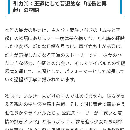
引力①：王道にして普遍的な「成長と再
起」の物語
本作の最大の魅力は、主人公・夢咲いぶきの「成長と再
起」の物語にあります。一度は夢を絶たれ、どん底を経験
した少女が、新たな目標を見つけ、再び立ち上がる姿は、
誰もが応援したくなる王道のストーリーです
。彼女のひ
たむきな努力、仲間との出会い、そしてライバルとの切磋
琢磨を通じて、人間として、パフォーマーとして成長して
いく過程が丁寧に描かれています。
物語は、いぶき一人だけのものではありません。彼女を支
える親友の桐生悠や森川奈緒、そして同じ舞台で競い合う
個性豊かなライバルたち
。公式ストーリーが「戦いと友
情の熱きドラマ」と謳うように
、夢を追う少女たちの絆
や葛藤が、物語に深い奥行きを与えています。挫折を経験