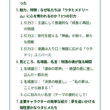
った
魅力、特徴：なぜ私たちは「ウタヒメドリー
ム」に心を奪われるのか？3つの引力
引力①：王道にして普遍的な「成長と再起」
の物語
引力②：世代を超える「神曲」が紡ぐ、新た
な感動
引力③：漫画は入り口！無限に広がる「ウタ
ドリ」ユニバース
見どころ、名場面、名言：物語の魂が宿る瞬間
名場面①：「運命の歌声」― 絶望の底に差し
込んだ一筋の光
名場面②：「決意の眼差し」― “私の夢は、
ここから始まる！”
心に刻みたい名言（テーマの要約として）
主要キャラクターの簡単な紹介：夢を追いかける
個性豊かなウタヒメたち