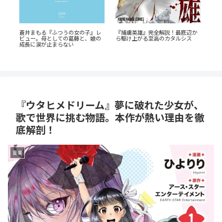
！
蒼井まもる『ふつうの女の子』レ
『捕虜英雄』完全解説！最底辺か
由
ビュー。母としての葛藤と、娘の
ら駆け上がる至高のカタルシス
『
成長に涙が止まらない
解
生
『ウタヒメドリーム』夢に破れた少女が、
歌で世界に挑む物語。本作が熱い理由を徹
底解剖！
音楽