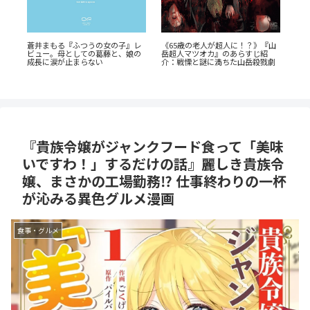
『たろうのまにまに』徹底紹介！
公私で変わる凄まじいギャップ
『山
あの
クズなヒモ男に沼る人続出の理由
『志乃と恋』のあらすじ徹底紹
AN
と「まにまに」の意味とは？
介！甘くて尊い百合の世界へ
劇
の
『貴族令嬢がジャンクフード食って「美味
いですわ！」するだけの話』麗しき貴族令
嬢、まさかの工場勤務⁉ 仕事終わりの一杯
が沁みる異色グルメ漫画
食事・グルメ