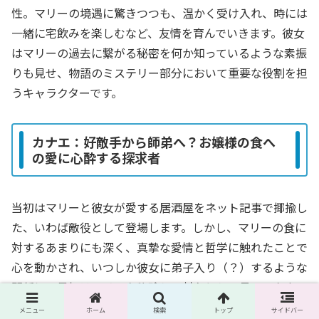
性。マリーの境遇に驚きつつも、温かく受け入れ、時には
一緒に宅飲みを楽しむなど、友情を育んでいきます。彼女
はマリーの過去に繋がる秘密を何か知っているような素振
りも見せ、物語のミステリー部分において重要な役割を担
うキャラクターです。
カナエ：好敵手から師弟へ？お嬢様の食へ
の愛に心酔する探求者
当初はマリーと彼女が愛する居酒屋をネット記事で揶揄し
た、いわば敵役として登場します。しかし、マリーの食に
対するあまりにも深く、真摯な愛情と哲学に触れたことで
心を動かされ、いつしか彼女に弟子入り（？）するような
関係に。最初はマリーを物珍しい対象として見ていたカナ
エが、次第にその世界の魅力に引き込まれていく姿は、読
メニュー
ホーム
検索
トップ
サイドバー