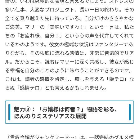
情の、いわば究極的な表現と言えるでしょう。ストレスの
多い仕事、大変なプロジェクト、長い一日の終わり。その
全てを乗り越えた先に待っている、自分だけのささやかな
ご褒美。マリーの「美味いですわ！」という一言は、私た
ちの「お疲れ様、自分！」という心の声を代弁してくれて
いるかのようです。彼女の極端な状況はファンタジーであ
りながら、その根底に流れる感情は、非常に普遍的でリア
ル。だからこそ、読者はマリーに深く共感し、彼女が感じ
る幸福を自分のことのように味わうことができるのです。
これは、読者の感情を肯定し、癒しを与える「飯テロ」な
らぬ「感情テロ」とも言えるかもしれません。
魅力③：「お嬢様は何者？」物語を彩る、
ほんのりミステリアスな展開
『貴族令嬢がジャンクフード～』は、一話完結のグルメ探