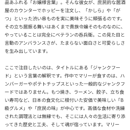
品あふれる「お嬢様言葉」。そんな彼女が、庶民的な居酒
屋のカウンターでホッピーを注文し、「かしら」や「が
つ」といった渋い串ものを実に美味そうに頬張るのです。
その立ち居振る舞いはあくまで貴族令嬢そのものなのに、
やっていることは完全にベテランの呑兵衛。この見た目と
言動のアンバランスさが、たまらない面白さと可愛らしさ
を生み出しています。
ここで注目したいのは、タイトルにある「ジャンクフー
ド」という言葉の解釈です。作中でマリーが食すのは、ハ
ンバーガーやポテトチップスといった一般的なジャンクフ
ードではありません。もつ焼き、ラーメン、餃子、立ち食
い寿司など、日本の食文化に根付いた安価で美味しい「B
級グルメ」や「庶民の味」が中心です。高価な食材や洗練
された調理法とは無縁でも、そこには人々の生活に寄り添
ってきた歴史と工夫、そして魂が宿っています。マリー