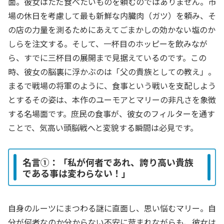
面。彼女はただ食べたいものを頼むのではありません。市
場の休日を考慮して最も新鮮な内臓肉（ガツ）を頼み、そ
の店の力量を測るためにあえてごまかしの効かない塩のか
しらを注文する。そして、一杯目のホッピーを飲みなが
ら、すでに三杯目の展開まで見据えているのです。この
時、彼女の脳裏に浮かぶのは「父の貴族としての教え」。
まるで戦場の将軍のように、食事という戦いを支配しよう
とするその姿は、本作のユーモアとマリーの非凡さを象徴
する名場面です。庶民の食事が、彼女のフィルターを通す
ことで、気高い頭脳戦へと変貌する瞬間は必見です。
名言①：「私が何者であれ、誇り高い貴族
である事は変わらない！」
自身のルーツにまつわる謎に直面し、思い悩むマリー。自
分が何者なのか分からない不安に苛まれながらも、彼女は