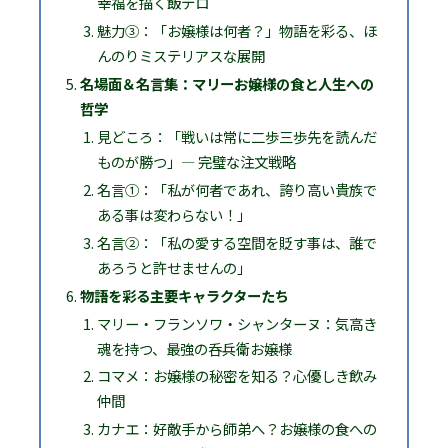
幸福を描く飯テロ
魅力③：「お嬢様は何者？」物語を彩る、ほ
んのりミステリアスな展開
名場面＆名言集：マリーお嬢様の食と人生への
哲学
見どころ：「戦いは常に二歩三歩先を読んだ
ものが勝つ」― 完璧な注文戦略
名言①：「私が何者であれ、誇り高い貴族で
ある事は変わらない！」
名言②：「私の愛する空間を貶す事は、誰で
あろうと許せませんの」
物語を彩る主要キャラクターたち
マリー・フランソワ・シャンターヌ：気高き
魂を持つ、最強の呑兵衛お嬢様
コマメ：お嬢様の秘密を知る？心優しき飲み
仲間
カナエ：好敵手から師弟へ？お嬢様の食への