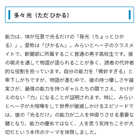
多々 光（ただ ひかる）
能力は、体が任意で光るだけの「発光（ちょっとひか
る）」。愛称は「ぴかるん」。みらいとへー子のクラスメ
イトで、新聞部に所属するごく普通の男子高校生です。彼
の視点を通して物語が語られることが多く、読者の代弁者
的な役割を担っています。自分の能力を「微妙すぎる」と
卑下しがちですが、物語が進む中で、彼の持つ優しさや誠
実さが、最強の能力を持つギャルたちの間でさえ、かけが
えのない「力」になることが証明されます。特に、みらい
とへー子が大喧嘩をして世界が破滅しかけるエピソードで
は、彼の「光るだけ」の能力が二人を仲直りさせる重要な
鍵となり、能力の優劣ではなく、人を思う気持ちこそが大
切だという本作のテーマを体現しました。