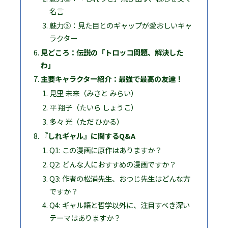
名言
魅力③：見た目とのギャップが愛おしいキャ
ラクター
見どころ：伝説の「トロッコ問題、解決した
わ」
主要キャラクター紹介：最強で最高の友達！
見里 未来（みさと みらい）
平 翔子（たいら しょうこ）
多々 光（ただ ひかる）
『しれギャル』に関するQ&A
Q1: この漫画に原作はありますか？
Q2: どんな人におすすめの漫画ですか？
Q3: 作者の松浦先生、おつじ先生はどんな方
ですか？
Q4: ギャル語と哲学以外に、注目すべき深い
テーマはありますか？