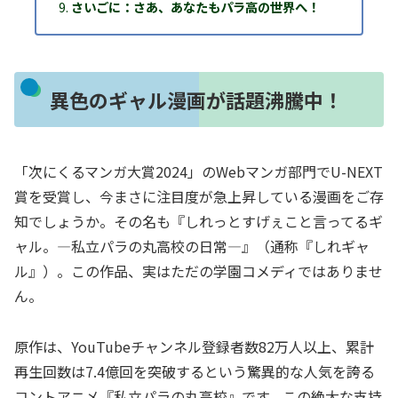
さいごに：さあ、あなたもパラ高の世界へ！
異色のギャル漫画が話題沸騰中！
「次にくるマンガ大賞2024」のWebマンガ部門でU-NEXT
賞を受賞し、今まさに注目度が急上昇している漫画をご存
知でしょうか。その名も『しれっとすげぇこと言ってるギ
ャル。―私立パラの丸高校の日常―』（通称『しれギャ
ル』）。この作品、実はただの学園コメディではありませ
ん。
原作は、YouTubeチャンネル登録者数82万人以上、累計
再生回数は7.4億回を突破するという驚異的な人気を誇る
コントアニメ『私立パラの丸高校』です。この絶大な支持