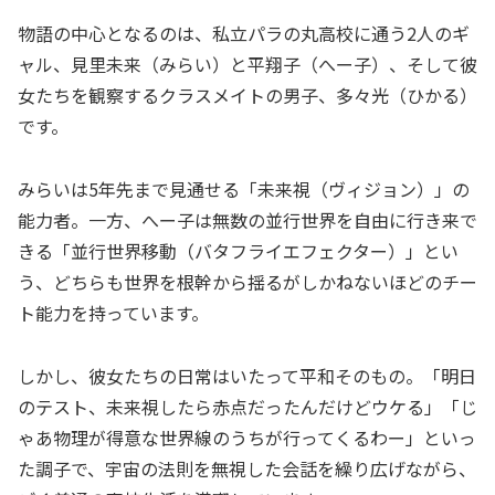
物語の中心となるのは、私立パラの丸高校に通う2人のギ
ャル、見里未来（みらい）と平翔子（へー子）、そして彼
女たちを観察するクラスメイトの男子、多々光（ひかる）
です。
みらいは5年先まで見通せる「未来視（ヴィジョン）」の
能力者。一方、へー子は無数の並行世界を自由に行き来で
きる「並行世界移動（バタフライエフェクター）」とい
う、どちらも世界を根幹から揺るがしかねないほどのチー
ト能力を持っています。
しかし、彼女たちの日常はいたって平和そのもの。「明日
のテスト、未来視したら赤点だったんだけどウケる」「じ
ゃあ物理が得意な世界線のうちが行ってくるわー」といっ
た調子で、宇宙の法則を無視した会話を繰り広げながら、