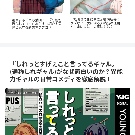
！
あの感動をもう一度！『D・N・
『
『恋する天使は罪深い』徹底ガイ
由
ANGEL』正統続編『DDNAngels』
説
ド！堕天寸前の問題児たちの、禁
の魅力と謎に迫る完全ガイド
がS
欲ラブコメが罪深すぎる
『しれっとすげぇこと言ってるギャル。』
(通称しれギャル)がなぜ面白いのか？異能
力ギャルの日常コメディを徹底解説！
日常・ほのぼの・癒し