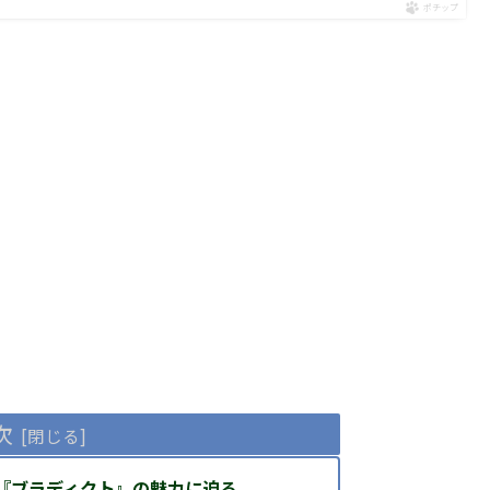
ポチップ
次
『ブラディクト』の魅力に迫る