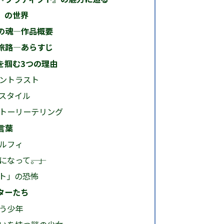
』の世界
の魂―作品概要
旅路―あらすじ
を掴む3つの理由
ントラスト
スタイル
トーリーテリング
言葉
ルフィ
なって――。」
ト」の恐怖
ターたち
う少年