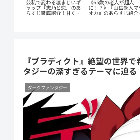
公私で変わる凄まじいギ
《65歳の老人が超人
とカノジ
ャップ『志乃と恋』のあ
に！？》『山岳超人マ
角関係じ
らすじ徹底紹介！甘くて
オカ』のあらすじ紹介
渦巻くセ
尊い百合の世界へ
戦慄と謎に満ちた山岳
スの魅力
戮劇
『ブラディクト』絶望の世界で
タジーの深すぎるテーマに迫る
ダークファンタジー