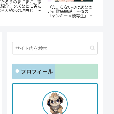
『たろうのまにまに』徹
蒼井ま
底紹介！クズなヒモ男に
の子』
『たまらないのは恋なの
沼る人続出の理由と「ま
ての葛
か』徹底解説：王道の
にまに」の意味とは？
涙が止
「ヤンキー×優等生」が
魅せるギャップ萌え
プロフィール