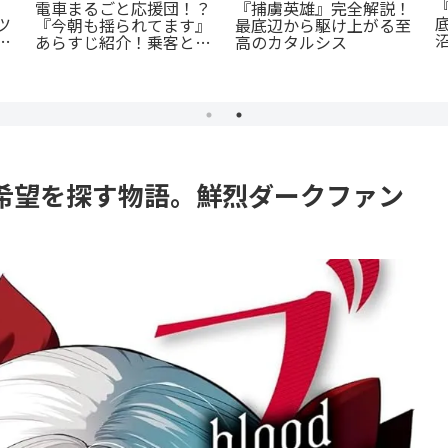
『捕虜英雄』完全解説！
電車まるごと応援団！？
ツ
最底辺から駆け上がる至
『今朝も揺られてます』
：
高のカタルシス
あらすじ紹介！乗客と見
殺
守る新感覚ラブコメ
希望を探す物語。鮮烈ダークファン