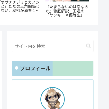
公私で
あの感動をもう一度！
蒼井まもる『ふつうの女
ャップ
『D・N・ANGEL』正統
の子』レビュー。母とし
らすじ
編『DDNAngels』の
ての葛藤と、娘の成長に
尊い百
魅力と謎に迫る完全ガイ
涙が止まらない
ド
プロフィール