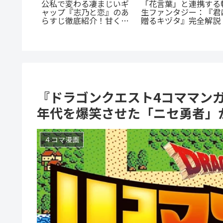
《65歳の老人が超人
『捕虜英雄』完全解説！
に！？》『山岳超人マ
最底辺から駆け上がる至
は恋なの
オカ』のあらすじ紹介
高のカタルシス
王道の
戦慄と謎に満ちた山岳
等生」が
戮劇
萌え
『ドラゴンクエスト4コママンガ
年代を爆笑させた「ニセ勇者」
４コマ漫画