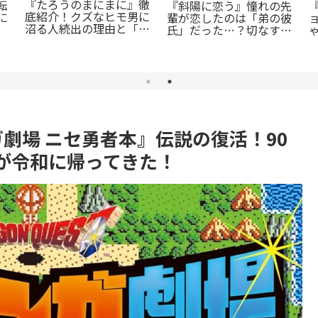
『幼児A』5歳の殺人
『群脳教室』の魅力を徹
犯、その瞳の奥に潜む闇
ツ
底解説！教室が脳だら
とは？ 衝撃作を徹底解
：
続
け？衝撃サスペンスを今
剖
殺
すぐ読むべき5つの理由
劇場 ニセ勇者本』伝説の復活！90
が令和に帰ってきた！