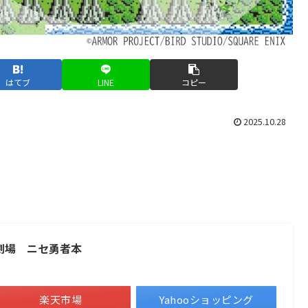
はてブ
LINE
コピー
2025.10.28
劇場 ニセ勇者本
楽天市場
Yahooショッピング