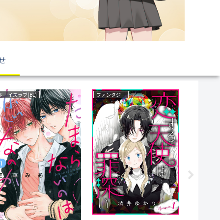
せ
ファンタジー
乗り物(車両)
サバイバル