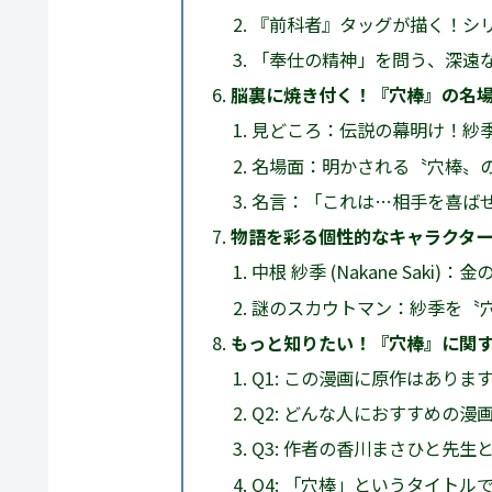
『前科者』タッグが描く！シ
「奉仕の精神」を問う、深遠
脳裏に焼き付く！『穴棒』の名
見どころ：伝説の幕明け！紗
名場面：明かされる〝穴棒〟
名言：「これは…相手を喜ば
物語を彩る個性的なキャラクタ
中根 紗季 (Nakane Sak
謎のスカウトマン：紗季を〝
もっと知りたい！『穴棒』に関す
Q1: この漫画に原作はありま
Q2: どんな人におすすめの漫
Q3: 作者の香川まさひと先
Q4: 「穴棒」というタイト