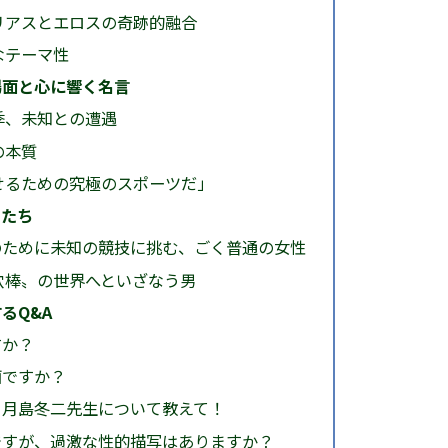
リアスとエロスの奇跡的融合
なテーマ性
場面と心に響く名言
季、未知との遭遇
の本質
せるための究極のスポーツだ」
ーたち
i)：金のために未知の競技に挑む、ごく普通の女性
穴棒〟の世界へといざなう男
るQ&A
すか？
画ですか？
生と月島冬二先生について教えて！
ルですが、過激な性的描写はありますか？