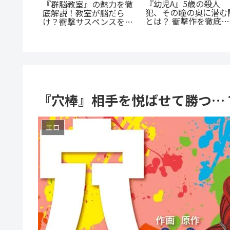
『たろうのまにまに』
蒼井まもる『ふつうの女
罪深い』
底紹介！クズなヒモ男
の子』レビュー。母とし
天寸前の
沼る人続出の理由と「
ての葛藤と、娘の成長に
禁欲ラブ
にまに」の意味とは？
涙が止まらない
る
『穴棒』相手を悦ばせて勝つ…
エロ