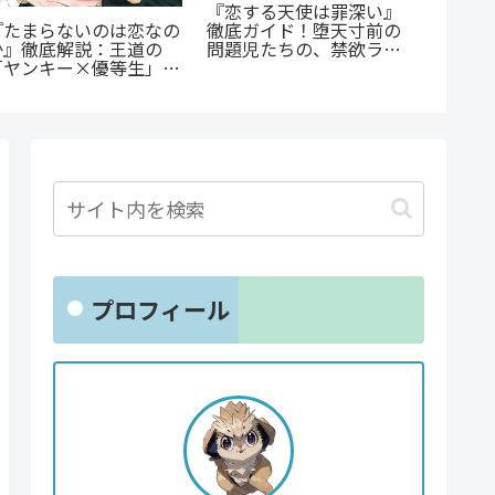
『捕虜英雄』完全解説！
電車まるごと応援団！？
『群脳
最底辺から駆け上がる至
『今朝も揺られてます』
底解説
高のカタルシス
あらすじ紹介！乗客と見
け？衝
守る新感覚ラブコメ
すぐ読
プロフィール