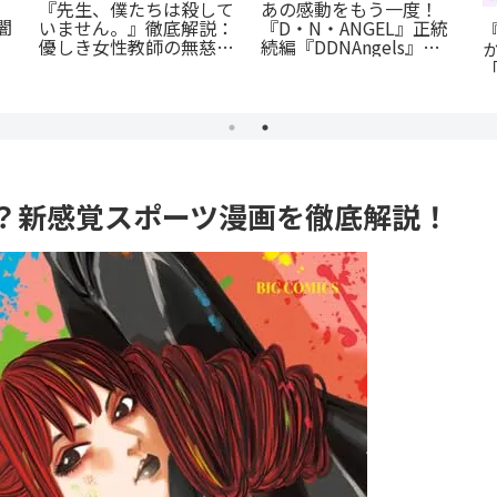
徹
《65歳の老人が超人
『オサナナジミとカノジ
に
に！？》『山岳超人マツ
ョと』ただの三角関係じ
ま
オカ』のあらすじ紹介：
ゃない、秘密が渦巻くセ
戦慄と謎に満ちた山岳殺
クシーサスペンスの魅力
戮劇
とは？
？新感覚スポーツ漫画を徹底解説！