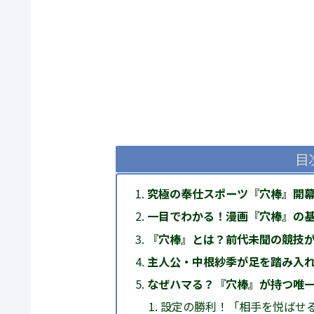
目
究極の奉仕スポーツ『穴棒』開
一目でわかる！漫画『穴棒』の
『穴棒』とは？前代未聞の競技
主人公・中根紗季が足を踏み入
なぜハマる？『穴棒』が持つ唯
設定の勝利！「相手を悦ばせ