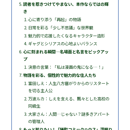
読者を惹きつけてやまない、本作ならではの輝
き
心に寄り添う「再起」の物語
日常を彩る「少し不思議」な世界観
魅力的で応援したくなるキャラクター造形
ギャグとシリアスの心地よいバランス
心に刻まれる瞬間―名場面と名言をピックアッ
プ
決意の言葉：「私は漫画の鬼になる…！」
物語を彩る、個性的で魅力的な住人たち
富田しえ：人生八方塞がりからのリスタート
を切る主人公
万波ルカ：しえを支える、飄々とした高校の
同級生
大家さん：人間…じゃない？謎多きアパート
の管理人
もっと知りたい！「踊町コミックハウス」深掘り