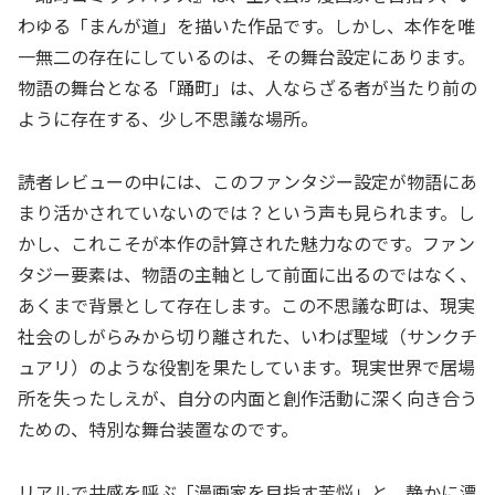
わゆる「まんが道」を描いた作品です。しかし、本作を唯
一無二の存在にしているのは、その舞台設定にあります。
物語の舞台となる「踊町」は、人ならざる者が当たり前の
ように存在する、少し不思議な場所。
読者レビューの中には、このファンタジー設定が物語にあ
まり活かされていないのでは？という声も見られます。し
かし、これこそが本作の計算された魅力なのです。ファン
タジー要素は、物語の主軸として前面に出るのではなく、
あくまで背景として存在します。この不思議な町は、現実
社会のしがらみから切り離された、いわば聖域（サンクチ
ュアリ）のような役割を果たしています。現実世界で居場
所を失ったしえが、自分の内面と創作活動に深く向き合う
ための、特別な舞台装置なのです。
リアルで共感を呼ぶ「漫画家を目指す苦悩」と、静かに漂