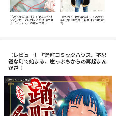
瞳の
『捕虜英雄』完全解説！最底辺か
『恋する天使は罪深い』徹底ガイ
底解
ら駆け上がる至高のカタルシス
ド！堕天寸前の問題児たちの、禁
『
欲ラブコメが罪深すぎる
解
生
【レビュー】『踊町コミックハウス』不思
議な町で始まる、崖っぷちからの再起まん
が道！
百合・ガールズラブ