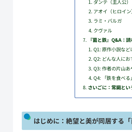
ダンテ（主人公）
アオイ（ヒロイン
ラミ・バルガ
クヴァル
『菌と鉄』Q&A：
Q1: 原作小説な
Q2: どんな人に
Q3: 作者の片
Q4: 「鉄を食べ
さいごに：常識とい
はじめに：絶望と美が同居する「