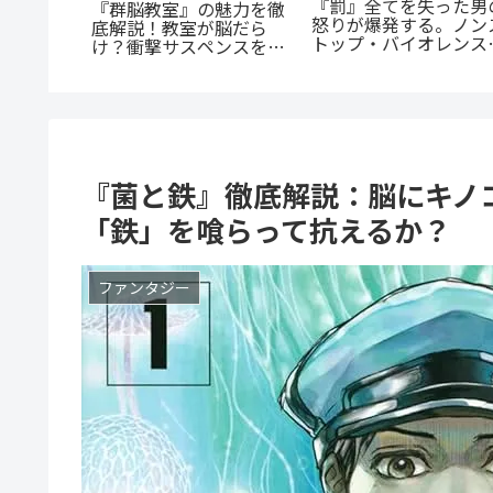
『罰』全てを失った男
つうの女
『群脳教室』の魅力を徹
怒りが爆発する。ノン
。母とし
底解説！教室が脳だら
トップ・バイオレンス
の成長に
け？衝撃サスペンスを今
クションを徹底紹介
すぐ読むべき5つの理由
『菌と鉄』徹底解説：脳にキノ
「鉄」を喰らって抗えるか？
ファンタジー