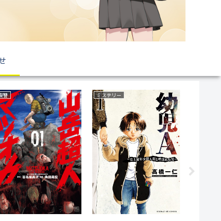
せ
復讐
ミステリー