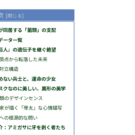
次
が同居する「菌類」の支配
データ一覧
巨人』の遺伝子を継ぐ絶望
頂点から転落した未来
対立構造
めない兵士と、運命の少女
スクなのに美しい、異形の美学
菌類のデザインセンス
身作家が描く「骨太」な心情描写
とへの根源的な問い
介：アミガサに牙を剥く者たち