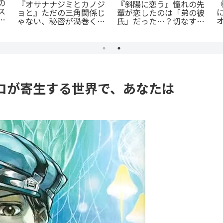
の
『オサナナジミとカノジ
『斜陽に恋う』憧れの先
ス
ョと』ただの三角関係じ
輩が恋したのは「弟の彼
ア
ゃない、秘密が渦巻くセ
氏」だった…？切なすぎ
クシーサスペンスの魅力
る青春BL
とは？
コが寄生する世界で、あなたは