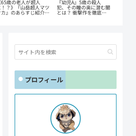
「花言
『幼児A』5歳の殺人
《65歳の老人が超人
生ファ
犯、その瞳の奥に潜む闇
に！？》『山岳超人マツ
贈るキ
とは？ 衝撃作を徹底解
オカ』のあらすじ紹介：
剖
戦慄と謎に満ちた山岳殺
戮劇
プロフィール