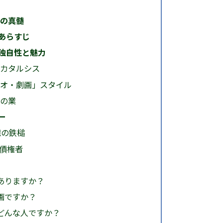
マの真髄
あらすじ
独自性と魅力
カタルシス
オ・劇画」スタイル
の業
ー
億の鉄槌
債権者
ありますか？
画ですか？
はどんな人ですか？