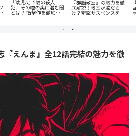
『罰』全てを失った男の
公私で変わる凄まじいギ
怒りが爆発する。ノンス
ャップ『志乃と恋』のあ
統
トップ・バイオレンスア
らすじ徹底紹介！甘くて
クションを徹底紹介
尊い百合の世界へ
イ
志『えんま』全12話完結の魅力を徹