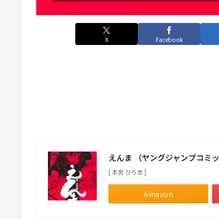
X
Facebook
えんま （ヤングジャンプコミ
[ 本宮 ひろ志 ]
Amazon