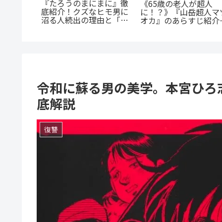
つうの女
あの感動をもう一度！
『斜陽に恋う』憧れの先
。母とし
『D・N・ANGEL』正
輩が恋したのは「弟の彼
の成長に
続編『DDNAngels』の
氏」だった…？切なすぎ
魅力と謎に迫る完全ガ
る青春BL
ド
令和に蘇る男の美学。本宮ひろ
底解説
復讐