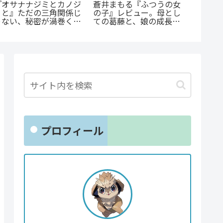
『たろ
「花言葉」と連携する転
『捕虜英雄』完全解説！
底紹介
生ファンタジー：『君に
最底辺から駆け上がる至
沼る人
贈るキヅタ』完全解説
高のカタルシス
にまに
プロフィール