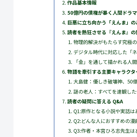
作品基本情報
50億円の債権が暴く人間ドラ
巨悪に立ち向かう「えんま」の
読者を熱狂させる『えんま』の
物理的解決がもたらす究極の
デジタル時代に対応した「ネ
「金」を通して描かれる人間
物語を牽引する主要キャラクタ
大島健：優しき破壊神、50
謎の老人：すべてを達観した
読者の疑問に答える Q&A
Q1:原作となる小説や実話は
Q2:どんな人におすすめの漫
Q3:作者・本宮ひろ志先生